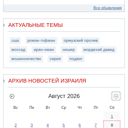
Все объявления
АКТУАЛЬНЫЕ ТЕМЫ
сша
роман гофман
ормузский пролив
моссад
иран-оман
нешер
мордехай давид
мошенничество
сирия
поджог
АРХИВ НОВОСТЕЙ ИЗРАИЛЯ
Август 2026
Вс
Пн
Вт
Ср
Чт
Пт
Сб
1
2
3
4
5
6
7
8