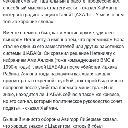
человек смелый, тщательный в работе, профессионал,
способный мыслить стратегически, - сказал Хайман в
интервью радиостанции «Галей ЦАХАЛ». - У меня о нем
только хорошие слова».
Вместе с теми он был, как и многие другие, удивлен
выбором Нетаниягу, а именно тем, что преемником Бара
стал не один из его заместителей или других работников
системы ШАБАКа. Он сравнил решение Нетаниягу с
избранием Ами Аялона (тоже командующего ВМС в
1990-е годы) главой ШАБАКа после убийства Ицхака
Рабина. Аялона тогда назначили как «варяга» для
присмотра за секретной службой , к которой было много
вопросов после убийства премьер-министра. «Я не
знаю, находится ли ШАБАК сейчас в таком же кризисе,
но это сигнал, который политическое руководство хочет
подать», - сказал Хайман.
Бывший министр обороны Авигдор Либерман сказал,
что хорошо знаком с Шарвитом, который «был