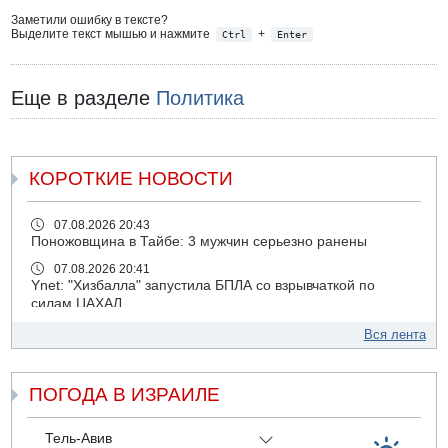
Заметили ошибку в тексте?
Выделите текст мышью и нажмите
+
Ctrl
Enter
Еще в разделе
Политика
КОРОТКИЕ НОВОСТИ
07.08.2026 20:43
Поножовщина в Тайбе: 3 мужчин серьезно ранены
07.08.2026 20:41
Ynet: "Хизбалла" запустила БПЛА со взрывчаткой по
силам ЦАХАЛ
07.08.2026 19:16
Вся лента
ДТП в Ашдоде: тяжело ранены двое маленьких детей
07.08.2026 19:14
ПОГОДА В ИЗРАИЛЕ
Скончался водитель, врезавшийся в стену в
Иерусалиме
07.08.2026 17:57
Тель-Авив