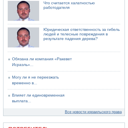
06.08.2026 13:13
Что считается халатностью
Арестованы двое подозреваемых в стрельбе по
работодателя
электрической компании
06.08.2026 13:07
Возле Кирьят-Арбы пожар на местности
Юридическая ответственность за гибель
06.08.2026 12:06
людей и телесные повреждения в
США не будут давить на Израиль в вопросе Ливана
результате падения дерева?
06.08.2026 11:41
Трое подростков ограбили сексшоп в Холоне
Обязана ли компания «Ракевет
Исраэль»...
Могу ли я не переезжать
временно в...
Влияет ли единовременная
выплата...
Все новости израильского права