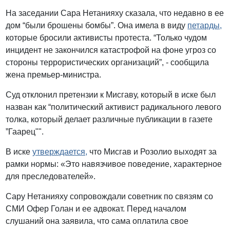
На заседании Сара Нетанияху сказала, что недавно в ее
дом “были брошены бомбы”. Она имела в виду
петарды,
которые бросили активисты протеста. “Только чудом
инцидент не закончился катастрофой на фоне угроз со
стороны террористических организаций”, - сообщила
жена премьер-министра.
Суд отклонил претензии к Мисгаву, который в иске был
назван как “политический активист радикального левого
толка, который делает различные публикации в газете
”Гаарец"".
В иске
утверждается,
что Мисгав и Розолио выходят за
рамки нормы: «Это навязчивое поведение, характерное
для преследователей».
Сару Нетанияху сопровождали советник по связям со
СМИ Офер Голан и ее адвокат. Перед началом
слушаний она заявила, что сама оплатила свое