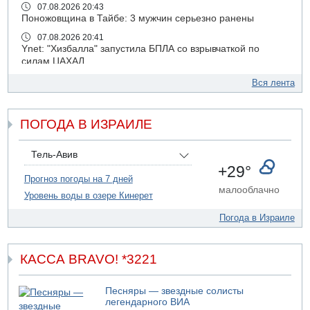
07.08.2026 20:43
Поножовщина в Тайбе: 3 мужчин серьезно ранены
07.08.2026 20:41
Ynet: "Хизбалла" запустила БПЛА со взрывчаткой по
силам ЦАХАЛ
07.08.2026 19:16
Вся лента
ДТП в Ашдоде: тяжело ранены двое маленьких детей
07.08.2026 19:14
ПОГОДА В ИЗРАИЛЕ
Скончался водитель, врезавшийся в стену в
Иерусалиме
07.08.2026 17:57
Тель-Авив
Подозреваемый в домогательствах в хостеле - Гильбоа
+29°
Дахан
Прогноз погоды на 7 дней
малооблачно
Уровень воды в озере Кинерет
07.08.2026 17:55
Обнародовано имя полицейского, подозреваемого в
Погода в Израиле
коррупционных отношениях с Йоавом Элиаси
07.08.2026 17:51
БАГАЦ отказался заморозить лишение налоговых льгот
КАССА BRAVO! *3221
для уклонистов-харедим
07.08.2026 17:48
Песняры — звездные солисты
В Иерусалиме водитель врезался в забор и серьезно
легендарного ВИА
пострадал