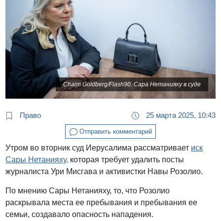
Chaim Goldberg/Flash90. Сара Нетанияху в суде
Право
25 марта 2025, 10:43
Отправить комментарий
Утром во вторник суд Иерусалима рассматривает
иск
Сары Нетанияху,
которая требует удалить посты
журналиста Ури Мисгава и активистки Навы Розолио.
По мнению Сары Нетанияху, то, что Розолио
раскрывала места ее пребывания и пребывания ее
семьи, создавало опасность нападения.