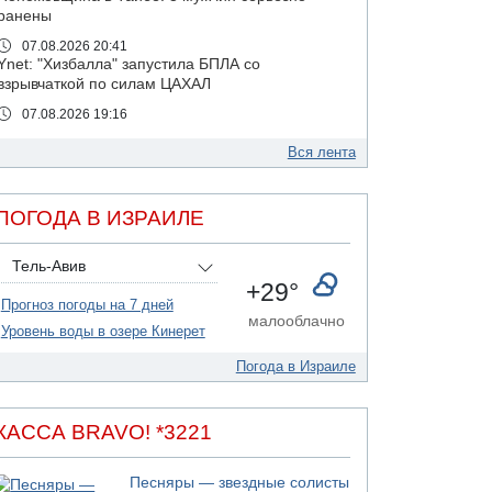
ранены
07.08.2026 20:41
Ynet: "Хизбалла" запустила БПЛА со
взрывчаткой по силам ЦАХАЛ
07.08.2026 19:16
ДТП в Ашдоде: тяжело ранены двое
маленьких детей
Вся лента
07.08.2026 19:14
Скончался водитель, врезавшийся в стену в
ПОГОДА В ИЗРАИЛЕ
Иерусалиме
07.08.2026 17:57
Тель-Авив
Подозреваемый в домогательствах в хостеле
+29°
- Гильбоа Дахан
Прогноз погоды на 7 дней
07.08.2026 17:55
малооблачно
Уровень воды в озере Кинерет
Обнародовано имя полицейского,
подозреваемого в коррупционных
Погода в Израиле
отношениях с Йоавом Элиаси
07.08.2026 17:51
БАГАЦ отказался заморозить лишение
КАССА BRAVO! *3221
налоговых льгот для уклонистов-харедим
07.08.2026 17:48
Песняры — звездные солисты