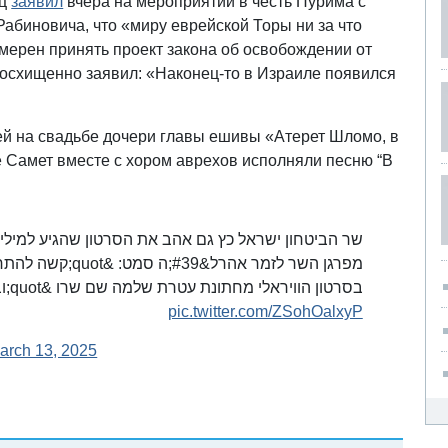
ац
заявил
вчера на мероприятии в честь Пурима с
абиновича, что «миру еврейской Торы ни за что
амерен принять проект закона об освобождении от
восхищенно заявил: «Наконец-то в Израиле появился
ей на свадьбе дочери главы ешивы «Атерет Шломо, в
 Самет вместе с хором аврехов исполняли песню “В
שר הביטחון ישראל כץ גם אהב את הסרטון שהגיע למיליון 
בסרטון הוויראלי מחתונת עטרת שלמה שם שרו &quot;ובלשכותיהם אין אנו מתייצבים&quot;
pic.twitter.com/ZSohOalxyP
arch 13, 2025