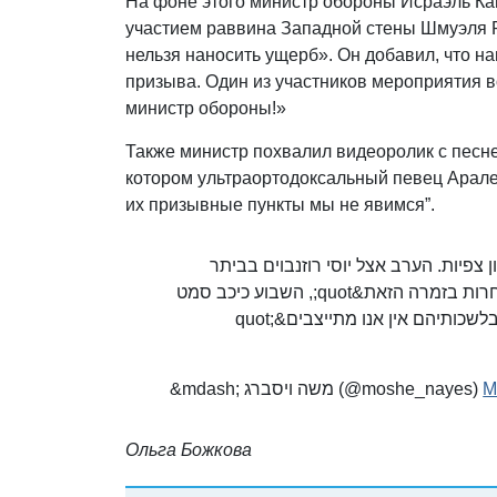
На фоне этого министр обороны Исраэль К
участием раввина Западной стены Шмуэля Р
нельзя наносить ущерб». Он добавил, что н
призыва. Один из участников мероприятия 
министр обороны!»
Также министр похвалил видеоролик с песн
котором ультраортодоксальный певец Арале
их призывные пункты мы не явимся”.
צפיות. הערב אצל יוסי רוזנבוים בביתר
מפרגן השר לזמר אהרל&#39;ה סמט: &quot;קשה להתחרות בזמרה הזאת&quot;, השבוע כיכב סמט
&mdash; משה ויסברג (@moshe_nayes)
M
Ольга Божкова