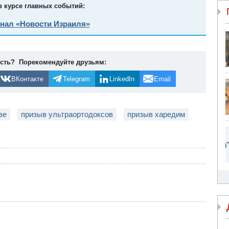
в курсе главных событий:
анал «Новости Израиля»
ость? Порекомендуйте друзьям:
ВКонтакте
Telegram
LinkedIn
Email
ве
призыв ультраортодоксов
призыв харедим