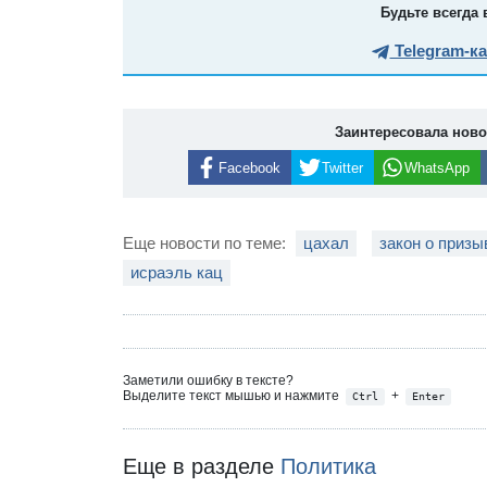
Будьте всегда 
Telegram-к
Заинтересовала нов
Facebook
Twitter
WhatsApp
Еще новости по теме:
цахал
закон о призы
исраэль кац
Заметили ошибку в тексте?
Выделите текст мышью и нажмите
+
Ctrl
Enter
Еще в разделе
Политика