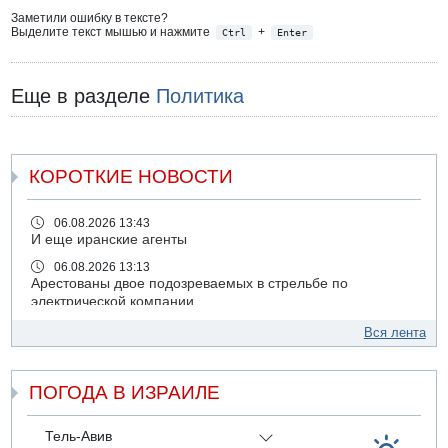
Заметили ошибку в тексте?
Выделите текст мышью и нажмите
+
Ctrl
Enter
Еще в разделе
Политика
КОРОТКИЕ НОВОСТИ
06.08.2026 13:43
И еще иранские агенты
06.08.2026 13:13
Арестованы двое подозреваемых в стрельбе по
электрической компании
06.08.2026 13:07
Вся лента
Возле Кирьят-Арбы пожар на местности
06.08.2026 12:06
ПОГОДА В ИЗРАИЛЕ
США не будут давить на Израиль в вопросе Ливана
06.08.2026 11:41
Трое подростков ограбили сексшоп в Холоне
Тель-Авив