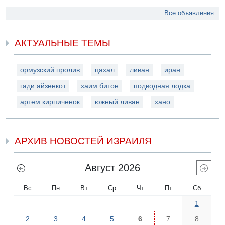
Все объявления
АКТУАЛЬНЫЕ ТЕМЫ
ормузский пролив
цахал
ливан
иран
гади айзенкот
хаим битон
подводная лодка
артем кирпиченок
южный ливан
хано
АРХИВ НОВОСТЕЙ ИЗРАИЛЯ
Август 2026
Вс
Пн
Вт
Ср
Чт
Пт
Сб
1
2
3
4
5
6
7
8