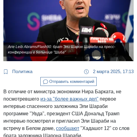
Arie Leib Abrams/Flash90: брат Эли Шарон Шараби на пресс-
конференции в больнице "Шиба"
Политика
2 марта 2025, 17:13
Отправить комментарий
В отличие от министра экономики Нира Барката, не
посмотревшего
из-за "более важных дел"
первое
интервью спасенного заложника Эли Шараби
программе "Увда", президент США Дональд Трамп
интервью посмотрел и пригласил Эли Шараби на
встречу в Белом доме,
сообщают
"Хадашот 12" со слов
брата заложника Шарона Шараби.