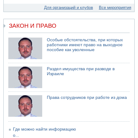
05.08.2026 06:42
Для организаций и клубов
Все мероприятия
В Дубае поднимается дым над портом
05.08.2026 06:41
Еще один меморандум для Ирана
ЗАКОН И ПРАВО
04.08.2026 20:31
Минздрав и Министерство экологии сообщили о
Особые обстоятельства, при которых
необычно высоком уровне загрязнения воды в девяти
работники имеют право на выходное
реках и ручьях на севере страны
пособие как уволенные
04.08.2026 19:20
Шоссе 6 и участок шоссе 1 в восточном направлении в
районе Бейт-Шемеша вновь открыты для движения
Раздел имущества при разводе в
Израиле
04.08.2026 18:17
75-летний мужчина получил тяжелые ножевые ранения
в результате нападения на улице Левински в Тель-
Авиве
Права сотрудников при работе из дома
Где можно найти информацию
о...