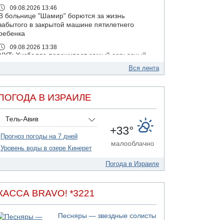
09.08.2026 13:46
В больнице "Шамир" борются за жизнь
забытого в закрытой машине пятилетнего
ребенка
09.08.2026 13:38
NYT: Хизбалла переживает самый серьезный
финансовый кризис за многие годы
Вся лента
09.08.2026 13:29
Трагедия в Мексике: четырехлетний
израильский ребенок утонул, упав в бассейн
ПОГОДА В ИЗРАИЛЕ
09.08.2026 08:30
Авиакомпания Air Canada вновь отсрочила
Тель-Авив
возвращение в Израиль
+33°
Прогноз погоды на 7 дней
08.08.2026 14:43
малооблачно
Тело мужчины обнаружено сегодня на
Уровень воды в озере Кинерет
открытой местности недалеко от Реховота
Погода в Израиле
08.08.2026 11:02
Трое убитых в результате российской
ракетной атаки по Киеву
КАССА BRAVO! *3221
07.08.2026 20:43
Поножовщина в Тайбе: 3 мужчин серьезно
Песняры — звездные солисты
ранены