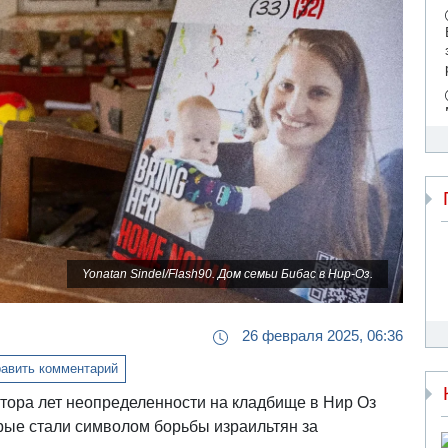
Yonatan Sindel/Flash90. Дом семьи Бибас в Нир-Оз.
26 февраля 2025, 06:36
авить комментарий
утора лет неопределенности на кладбище в Нир Оз
рые стали символом борьбы израильтян за