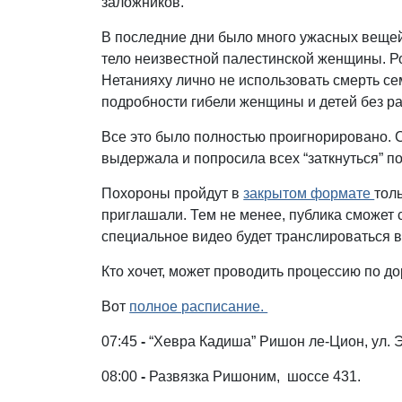
заложников.
В последние дни было много ужасных веще
тело неизвестной палестинской женщины. Р
Нетанияху лично не использовать смерть се
подробности гибели женщины и детей без р
Все это было полностью проигнорировано.
выдержала и попросила всех “заткнуться” п
Похороны пройдут в
закрытом формате
тол
приглашали. Тем не менее, публика сможет
специальное видео будет транслироваться в
Кто хочет, может проводить процессию по д
Вот
полное расписание.
07:45
-
“Хевра Кадиша” Ришон ле-Цион, ул. 
08:00
-
Развязка Ришоним, шоссе 431.