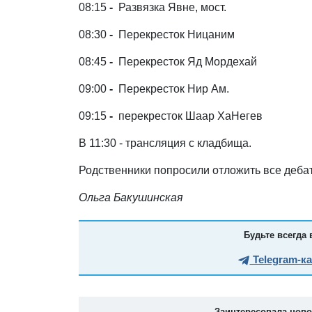
08:15
-
Развязка Явне, мост.
08:30
-
Перекресток Ницаним
08:45
-
Перекресток Яд Мордехай
09:00
-
Перекресток Нир Ам.
09:15
-
перекресток Шаар ХаНегев
В 11:30 - трансляция с кладбища.
Родственники попросили отложить все дебат
Ольга Бакушинская
Будьте всегда 
Telegram-к
Заинтересовала нов