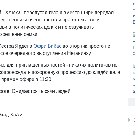
й - ХАМАС перепутал тела и вместо Шири передал
одственники очень просили правительство и
мьи в политических целях и не озвучивать
азрешения семьи.
 Сестра Ярдена
Офри Бибас
во вторник просто не
осле очередного выступления Нетанияху.
ько для приглашенных гостей - никаких политиков не
 сопровождать похоронную процессию до кладбища, а
 прямом эфире в 11:30.
ороге. Ожидаются тысячи людей.
Эхад ХаАм.