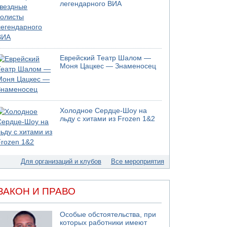
05.08.2026 13:32
легендарного ВИА
В России горят новые склады
05.08.2026 10:19
Хуситы сообщают об атаке по Саудовскому
танкеру
05.08.2026 10:16
Еврейский Театр Шалом —
Левые активисты пытались ворваться в офис
Моня Цацкес — Знаменосец
"Религиозного сионизма"
05.08.2026 06:42
В Дубае поднимается дым над портом
05.08.2026 06:41
Холодное Сердце-Шоу на
Еще один меморандум для Ирана
льду с хитами из Frozen 1&2
04.08.2026 20:31
Минздрав и Министерство экологии
сообщили о необычно высоком уровне
загрязнения воды в девяти реках и ручьях на
Для организаций и клубов
Все мероприятия
севере страны
04.08.2026 19:20
Шоссе 6 и участок шоссе 1 в восточном
ЗАКОН И ПРАВО
направлении в районе Бейт-Шемеша вновь
открыты для движения
Особые обстоятельства, при
которых работники имеют