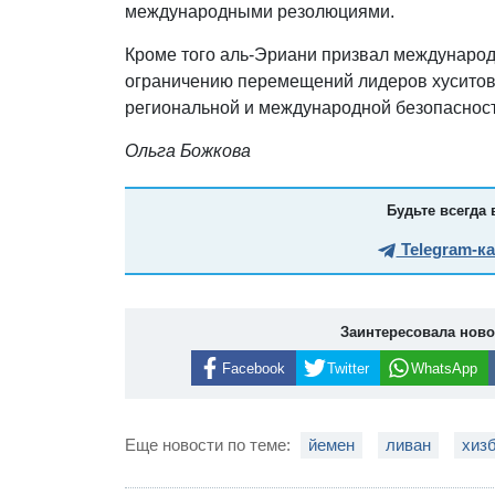
международными резолюциями.
Кроме того аль-Эриани призвал международ
ограничению перемещений лидеров хуситов,
региональной и международной безопасност
Ольга Божкова
Будьте всегда 
Telegram-к
Заинтересовала нов
Facebook
Twitter
WhatsApp
Еще новости по теме:
йемен
ливан
хиз