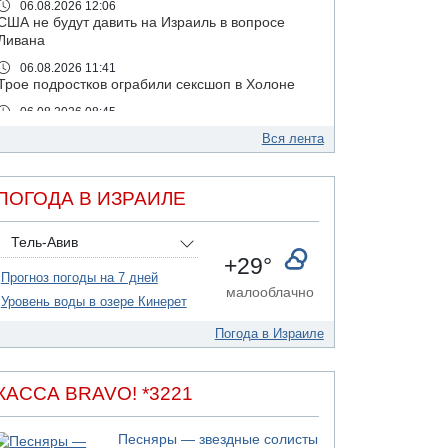
06.08.2026 12:06
США не будут давить на Израиль в вопросе
Ливана
06.08.2026 11:41
Трое подростков ограбили сексшоп в Холоне
06.08.2026 08:45
Взрыв в Северном Тель-Авиве
Вся лента
06.08.2026 08:11
Украинская атака на российский НПЗ
ПОГОДА В ИЗРАИЛЕ
05.08.2026 18:30
Израиль провел испытания системы
противоракетной обороны "Хец"
Тель-Авив
+29°
05.08.2026 18:28
Прогноз погоды на 7 дней
МАДА призывает израильтян срочно сдавать
малооблачно
кровь
Уровень воды в озере Кинерет
05.08.2026 17:00
Погода в Израиле
Бывший посол Израиля в ООН Гилад Эрдан
объявит в четверг о создании новой
политической партии
КАССА BRAVO! *3221
05.08.2026 13:49
На севере Израиля на берег выбросило тело
Песняры — звездные солисты