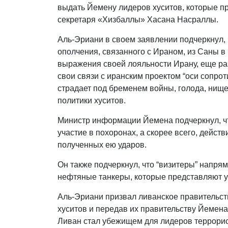
выдать Йемену лидеров хуситов, которые п
секретаря «Хизбаллы» Хасана Насраллы.
Аль-Эриани в своем заявлении подчеркнул, 
ополчения, связанного с Ираном, из Саны в
выражения своей лояльности Ирану, еще ра
свои связи с иранским проектом “оси сопрот
страдает под бременем войны, голода, нище
политики хуситов.
Министр информации Йемена подчеркнул, что
участие в похоронах, а скорее всего, дейст
полученных ею ударов.
Он также подчеркнул, что “визитеры” напрям
нефтяные танкеры, которые представляют уг
Аль-Эриани призвал ливанское правительст
хуситов и передав их правительству Йемена
Ливан стал убежищем для лидеров террорист