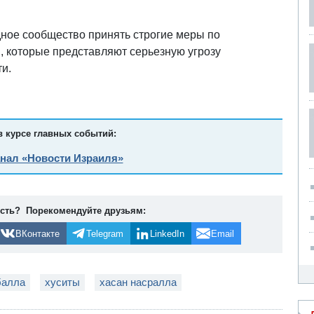
ное сообщество принять строгие меры по
 которые представляют серьезную угрозу
и.
в курсе главных событий:
анал «Новости Израиля»
ость? Порекомендуйте друзьям:
ВКонтакте
Telegram
LinkedIn
Email
балла
хуситы
хасан насралла