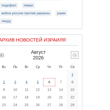
педофил
ливан
война россии против украины
раам
ликуд
АРХИВ НОВОСТЕЙ ИЗРАИЛЯ
Август
2026
Вс
Пн
Вт
Ср
Чт
Пт
Сб
1
2
3
4
5
6
7
8
9
10
11
12
13
14
15
16
17
18
19
20
21
22
23
24
25
26
27
28
29