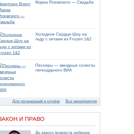
Марка Розовского — Свадьба
05.08.2026 18:30
Израиль провел испытания системы
противоракетной обороны "Хец"
05.08.2026 18:28
МАДА призывает израильтян срочно сдавать
Холодное Сердце-Шоу на
кровь
льду с хитами из Frozen 1&2
05.08.2026 17:00
Бывший посол Израиля в ООН Гилад Эрдан
объявит в четверг о создании новой
политической партии
Песняры — звездные солисты
05.08.2026 13:49
легендарного ВИА
На севере Израиля на берег выбросило тело
05.08.2026 13:32
В России горят новые склады
Для организаций и клубов
Все мероприятия
ЗАКОН И ПРАВО
До какого возраста ребенка