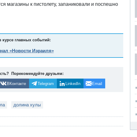
тся магазины к пистолету, запаниковали и поспешно
в курсе главных событий:
анал «Новости Израиля»
ость? Порекомендуйте друзьям:
ВКонтакте
Telegram
LinkedIn
Email
ула
долина хулы