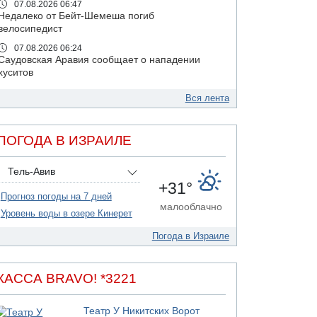
07.08.2026 06:47
Недалеко от Бейт-Шемеша погиб
велосипедист
07.08.2026 06:24
Саудовская Аравия сообщает о нападении
хуситов
06.08.2026 13:43
Вся лента
И еще иранские агенты
06.08.2026 13:13
Арестованы двое подозреваемых в стрельбе
ПОГОДА В ИЗРАИЛЕ
по электрической компании
06.08.2026 13:07
Тель-Авив
Возле Кирьят-Арбы пожар на местности
+31°
Прогноз погоды на 7 дней
06.08.2026 12:06
малооблачно
США не будут давить на Израиль в вопросе
Уровень воды в озере Кинерет
Ливана
Погода в Израиле
06.08.2026 11:41
Трое подростков ограбили сексшоп в Холоне
06.08.2026 08:45
КАССА BRAVO! *3221
Взрыв в Северном Тель-Авиве
06.08.2026 08:11
Театр У Никитских Ворот
Украинская атака на российский НПЗ