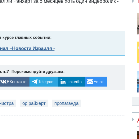
л ли Райхерт за 5 месяцев хоть один видеоролик -
в курсе главных событий:
анал «Новости Израиля»
ость? Порекомендуйте друзьям:
ВКонтакте
Telegram
LinkedIn
Email
нистра
ор райхерт
пропаганда