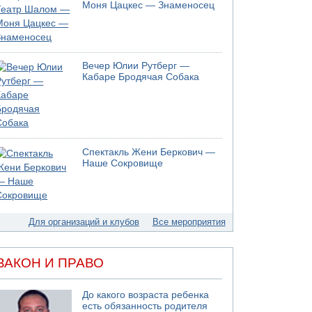
05.08.2026 13:32
Моня Цацкес — Знаменосец
В России горят новые склады
05.08.2026 10:19
Хуситы сообщают об атаке по Саудовскому
танкеру
Вечер Юлии Рутберг —
05.08.2026 10:16
Кабаре Бродячая Собака
Левые активисты пытались ворваться в офис
"Религиозного сионизма"
05.08.2026 06:42
В Дубае поднимается дым над портом
05.08.2026 06:41
Спектакль Жени Беркович —
Еще один меморандум для Ирана
Наше Сокровище
Для организаций и клубов
Все мероприятия
ЗАКОН И ПРАВО
До какого возраста ребенка
есть обязанность родителя