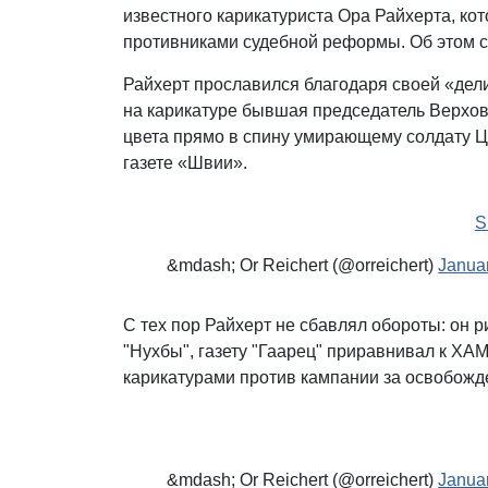
известного карикатуриста Ора Райхерта, ко
противниками судебной реформы. Об этом 
Райхерт прославился благодаря своей «дел
на карикатуре бывшая председатель Верхов
цвета прямо в спину умирающему солдату Ц
газете «Швии».
&mdash; Or Reichert (@orreichert)
Januar
С тех пор Райхерт не сбавлял обороты: он 
"Нухбы", газету "Гаарец" приравнивал к ХА
карикатурами против кампании за освобожд
&mdash; Or Reichert (@orreichert)
Janua