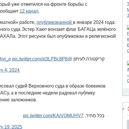
торый уже отметился на фронте борьбы с
сообщает
12 канал
.
икатной» работе,
опубликованной
в январе 2024 года:
ного суда Эстер Хают вонзает флаг БАГАЦа зелёного
АХАЛа. Этот рисунок был опубликован в религиозной
pic.twitter.com/xt3LPBc8P8
@Shvi_e
קריקטורה לעיתון
y 4, 2024
рисовал судей Верховного суда в образе боевиков
МАСу, а в последние недели радовал публику
ение заложников.
pic.twitter.com/KAiVOMUHV7
בכל מחיר.
ry 19, 2025