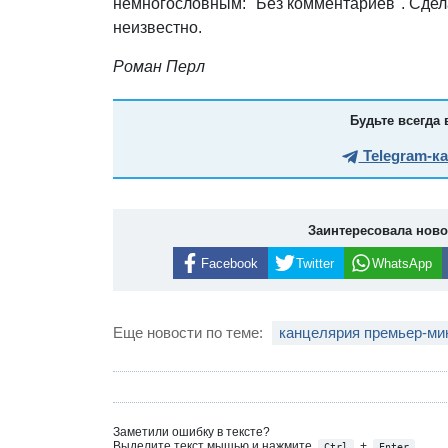
немногословным: "Без комментариев". Сдела
неизвестно.
Роман Перл
Будьте всегда 
Telegram-к
Заинтересовала нов
Facebook
Twitter
WhatsApp
Еще новости по теме:
канцелярия премьер-ми
Заметили ошибку в тексте?
Выделите текст мышью и нажмите
+
Ctrl
Enter