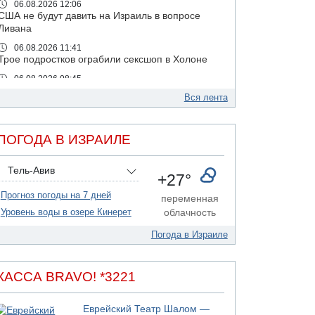
06.08.2026 12:06
США не будут давить на Израиль в вопросе
Ливана
06.08.2026 11:41
Трое подростков ограбили сексшоп в Холоне
06.08.2026 08:45
Взрыв в Северном Тель-Авиве
Вся лента
06.08.2026 08:11
Украинская атака на российский НПЗ
ПОГОДА В ИЗРАИЛЕ
05.08.2026 18:30
Израиль провел испытания системы
противоракетной обороны "Хец"
Тель-Авив
+27°
05.08.2026 18:28
Прогноз погоды на 7 дней
МАДА призывает израильтян срочно сдавать
переменная
кровь
Уровень воды в озере Кинерет
облачность
05.08.2026 17:00
Погода в Израиле
Бывший посол Израиля в ООН Гилад Эрдан
объявит в четверг о создании новой
политической партии
КАССА BRAVO! *3221
05.08.2026 13:49
На севере Израиля на берег выбросило тело
Еврейский Театр Шалом —