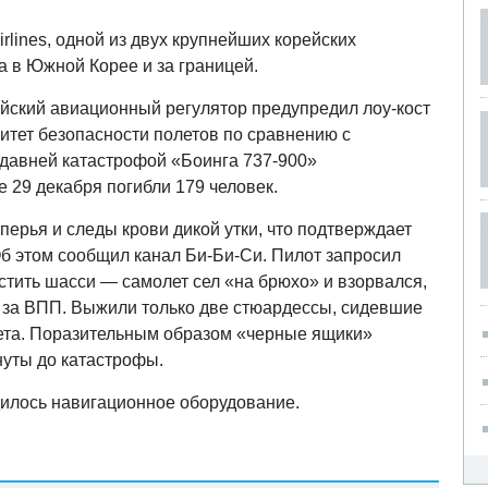
irlines, одной из двух крупнейших корейских
а в Южной Корее и за границей.
ейский авиационный регулятор предупредил лоу-кост
итет безопасности полетов по сравнению с
давней катастрофой «Боинга 737-900»
е 29 декабря погибли 179 человек.
перья и следы крови дикой утки, что подтверждает
Об этом сообщил канал Би-Би-Си. Пилот запросил
устить шасси — самолет сел «на брюхо» и взорвался,
 за ВПП. Выжили только две стюардессы, сидевшие
ета. Поразительным образом «черные ящики»
нуты до катастрофы.
одилось навигационное оборудование.