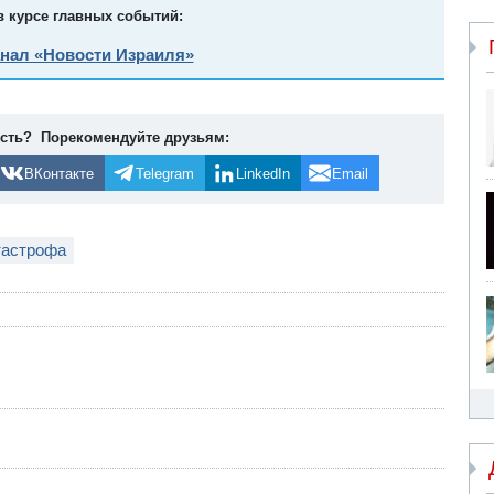
в курсе главных событий:
анал «Новости Израиля»
ость? Порекомендуйте друзьям:
ВКонтакте
Telegram
LinkedIn
Email
тастрофа