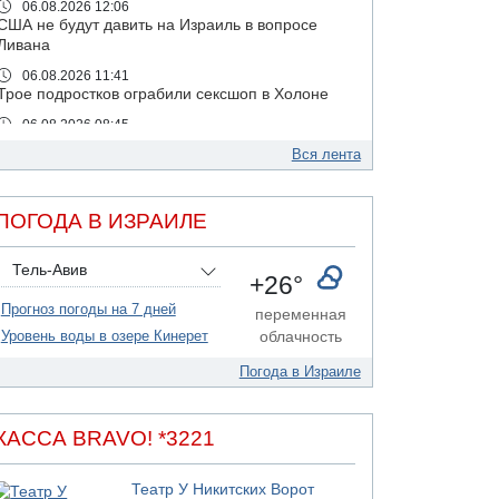
06.08.2026 12:06
США не будут давить на Израиль в вопросе
Ливана
06.08.2026 11:41
Трое подростков ограбили сексшоп в Холоне
06.08.2026 08:45
Взрыв в Северном Тель-Авиве
Вся лента
06.08.2026 08:11
Украинская атака на российский НПЗ
ПОГОДА В ИЗРАИЛЕ
05.08.2026 18:30
Израиль провел испытания системы
противоракетной обороны "Хец"
Тель-Авив
+26°
05.08.2026 18:28
Прогноз погоды на 7 дней
МАДА призывает израильтян срочно сдавать
переменная
кровь
Уровень воды в озере Кинерет
облачность
05.08.2026 17:00
Погода в Израиле
Бывший посол Израиля в ООН Гилад Эрдан
объявит в четверг о создании новой
политической партии
КАССА BRAVO! *3221
05.08.2026 13:49
На севере Израиля на берег выбросило тело
Театр У Никитских Ворот