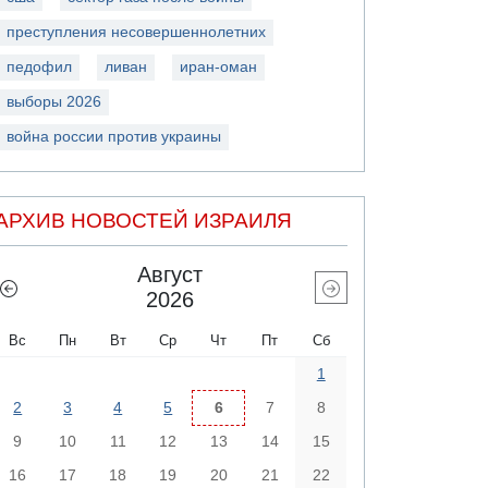
преступления несовершеннолетних
педофил
ливан
иран-оман
выборы 2026
война россии против украины
АРХИВ НОВОСТЕЙ ИЗРАИЛЯ
Август
2026
Вс
Пн
Вт
Ср
Чт
Пт
Сб
1
2
3
4
5
6
7
8
9
10
11
12
13
14
15
16
17
18
19
20
21
22