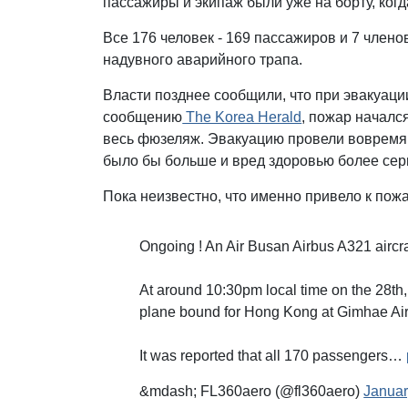
пассажиры и экипаж были уже на борту, ког
Все 176 человек - 169 пассажиров и 7 чле
надувного аварийного трапа.
Власти позднее сообщили, что при эвакуаци
сообщению
The Korea Herald
, пожар началс
весь фюзеляж. Эвакуацию провели вовремя:
было бы больше и вред здоровью более сер
Пока неизвестно, что именно привело к пожа
Ongoing ! An Air Busan Airbus A321 aircraf
At around 10:30pm local time on the 28th, a
plane bound for Hong Kong at Gimhae Air
It was reported that all 170 passengers…
&mdash; FL360aero (@fl360aero)
Januar