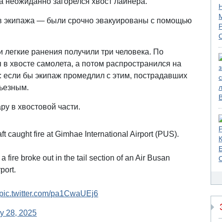
да неожиданно загорелся хвост лайнера.
нов экипажа — были срочно эвакуированы с помощью
и легкие ранения получили три человека. По
я в хвосте самолета, а потом распространился на
 если бы экипаж промедлил с этим, пострадавших
ьезным.
ру в хвостовой части.
t caught fire at Gimhae International Airport (PUS).
 fire broke out in the tail section of an Air Busan
port.
pic.twitter.com/pa1CwaUEj6
y 28, 2025