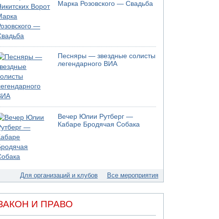
05.08.2026 13:32
Марка Розовского — Свадьба
В России горят новые склады
05.08.2026 10:19
Хуситы сообщают об атаке по Саудовскому
танкеру
05.08.2026 10:16
Песняры — звездные солисты
Левые активисты пытались ворваться в офис
легендарного ВИА
"Религиозного сионизма"
05.08.2026 06:42
В Дубае поднимается дым над портом
05.08.2026 06:41
Еще один меморандум для Ирана
Вечер Юлии Рутберг —
Кабаре Бродячая Собака
Для организаций и клубов
Все мероприятия
ЗАКОН И ПРАВО