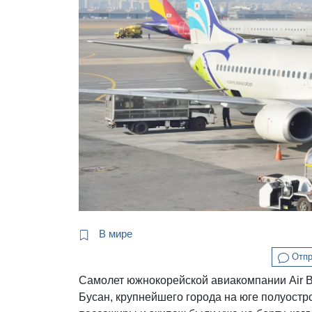
В мире
Отпр
Самолет южнокорейской авиакомпании Air B
Бусан, крупнейшего города на юге полуостро