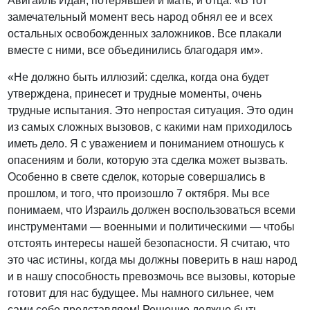
Авигайль Идан, потерявшей и мать, и отца. «В тот
замечательный момент весь народ обнял ее и всех
остальных освобожденных заложников. Все плакали
вместе с ними, все объединились благодаря им».
«Не должно быть иллюзий: сделка, когда она будет
утверждена, принесет и трудные моменты, очень
трудные испытания. Это непростая ситуация. Это один
из самых сложных вызовов, с какими нам приходилось
иметь дело. Я с уважением и пониманием отношусь к
опасениям и боли, которую эта сделка может вызвать.
Особенно в свете сделок, которые совершались в
прошлом, и того, что произошло 7 октября. Мы все
понимаем, что Израиль должен воспользоваться всеми
инструментами — военными и политическими — чтобы
отстоять интересы нашей безопасности. Я считаю, что
это час истины, когда мы должны поверить в наш народ
и в нашу способность превозмочь все вызовы, которые
готовит для нас будущее. Мы намного сильнее, чем
сами себе представляем! Решение должно быть