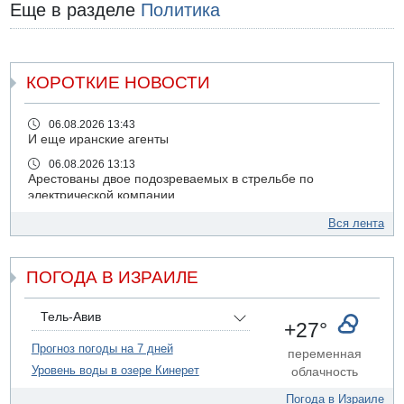
Еще в разделе
Политика
КОРОТКИЕ НОВОСТИ
06.08.2026 13:43
И еще иранские агенты
06.08.2026 13:13
Арестованы двое подозреваемых в стрельбе по
электрической компании
06.08.2026 13:07
Вся лента
Возле Кирьят-Арбы пожар на местности
06.08.2026 12:06
ПОГОДА В ИЗРАИЛЕ
США не будут давить на Израиль в вопросе Ливана
06.08.2026 11:41
Трое подростков ограбили сексшоп в Холоне
Тель-Авив
+27°
06.08.2026 08:45
Прогноз погоды на 7 дней
переменная
Взрыв в Северном Тель-Авиве
Уровень воды в озере Кинерет
облачность
06.08.2026 08:11
Украинская атака на российский НПЗ
Погода в Израиле