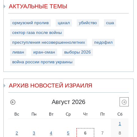
АКТУАЛЬНЫЕ ТЕМЫ
ормузский пролив
цахал
убийство
сша
сектор газа после войны
преступления несовершеннолетних
педофил
ливан
иран-оман
выборы 2026
война россии против украины
АРХИВ НОВОСТЕЙ ИЗРАИЛЯ
Август 2026
Вс
Пн
Вт
Ср
Чт
Пт
Сб
1
2
3
4
5
6
7
8