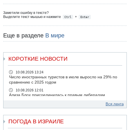
Заметили ошибку в тексте?
Выделите текст мышью и нажмите
+
Ctrl
Enter
Еще в разделе
В мире
КОРОТКИЕ НОВОСТИ
10.08.2026 13:24
Число иностранных туристов в июле выросло на 29% по
сравнению с 2025 годом
10.08.2026 12:01
Ализа Блох присоединилась к правым либералам
09.08.2026 21:03
Вся лента
На 4-м шоссе погиб под колесами автомобиля мужчина
лет 50
ПОГОДА В ИЗРАИЛЕ
09.08.2026 20:04
Сын экс-депутата от партии ШАС арестован за