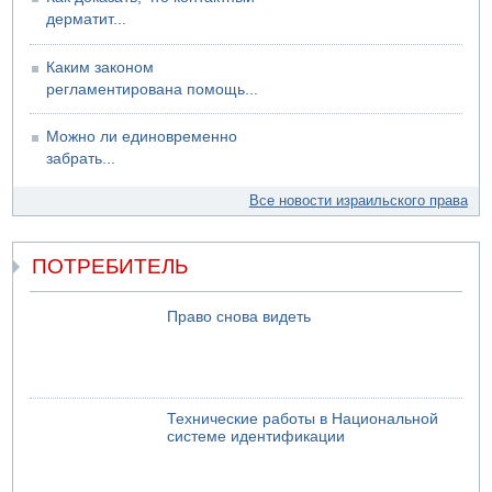
закрытой машине пятилетнего ребенка
дерматит...
09.08.2026 13:38
NYT: Хизбалла переживает самый серьезный
Каким законом
финансовый кризис за многие годы
регламентирована помощь...
09.08.2026 13:29
Трагедия в Мексике: четырехлетний израильский
Можно ли единовременно
ребенок утонул, упав в бассейн
забрать...
09.08.2026 08:30
Авиакомпания Air Canada вновь отсрочила
Все новости израильского права
возвращение в Израиль
ПОТРЕБИТЕЛЬ
Право снова видеть
Технические работы в Национальной
системе идентификации