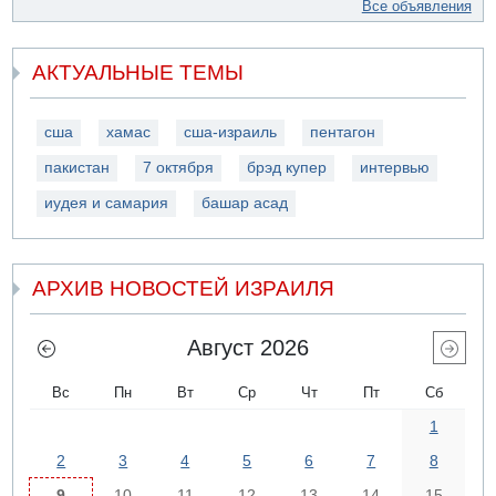
Все объявления
АКТУАЛЬНЫЕ ТЕМЫ
сша
хамас
сша-израиль
пентагон
пакистан
7 октября
брэд купер
интервью
иудея и самария
башар асад
АРХИВ НОВОСТЕЙ ИЗРАИЛЯ
Август 2026
Вс
Пн
Вт
Ср
Чт
Пт
Сб
1
2
3
4
5
6
7
8
9
10
11
12
13
14
15