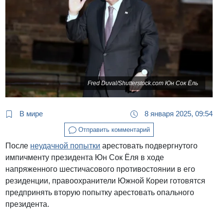
Fred Duval/Shutterstock.com Юн Сок Ёль
В мире
8 января 2025, 09:54
Отправить комментарий
После
неудачной попытки
арестовать подвергнутого
импичменту президента Юн Сок Ёля в ходе
напряженного шестичасового противостоянии в его
резиденции, правоохранители Южной Кореи готовятся
предпринять вторую попытку арестовать опального
президента.