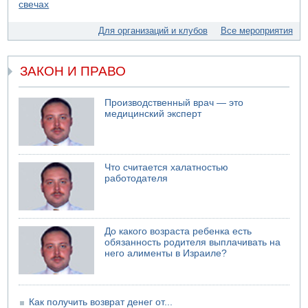
07.08.2026 11:55
Министр обороны ушел с заседания кабинета на
Для организаций и клубов
Все мероприятия
свадьбу
07.08.2026 11:05
Саудовская Аравия опасается нападения хуситов и
ЗАКОН И ПРАВО
иракских ополченцев
Производственный врач — это
медицинский эксперт
Что считается халатностью
работодателя
До какого возраста ребенка есть
обязанность родителя выплачивать на
него алименты в Израиле?
Как получить возврат денег от...