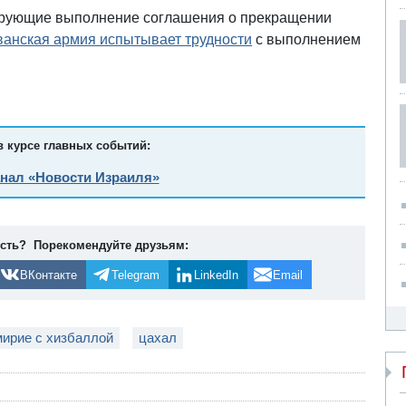
ирующие выполнение соглашения о прекращении
ванская армия испытывает трудности
с выполнением
в курсе главных событий:
анал «Новости Израиля»
ость? Порекомендуйте друзьям:
ВКонтакте
Telegram
LinkedIn
Email
мирие с хизбаллой
цахал