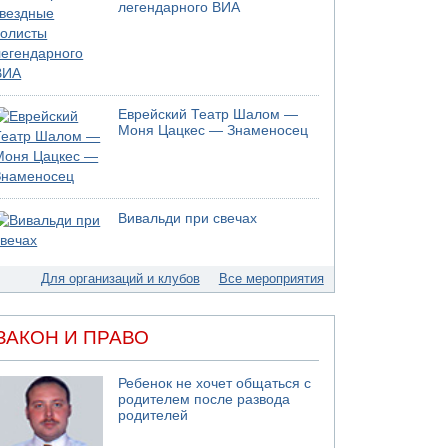
05.08.2026 13:32
легендарного ВИА
В России горят новые склады
05.08.2026 10:19
Хуситы сообщают об атаке по Саудовскому
танкеру
05.08.2026 10:16
Еврейский Театр Шалом —
Левые активисты пытались ворваться в офис
Моня Цацкес — Знаменосец
"Религиозного сионизма"
05.08.2026 06:42
В Дубае поднимается дым над портом
05.08.2026 06:41
Вивальди при свечах
Еще один меморандум для Ирана
Для организаций и клубов
Все мероприятия
ЗАКОН И ПРАВО
Ребенок не хочет общаться с
родителем после развода
родителей