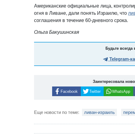
Американские официальные лица, контрол
огня в Ливане, дали понять Израилю, что
ли
соглашения в течение 60-дневного срока.
Ольга Бакушинская
Будьте всегда 
Telegram-к
Заинтересовала нов
Facebook
Twitter
WhatsApp
Еще новости по теме:
ливан-израиль
пере