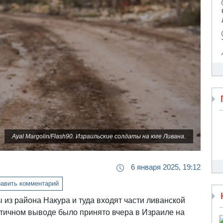
Ayal Margolin/Flash90. Израильские солдаты на юге Ливана.
6 января 2025, 19:12
авить комментарий
из района Накура и туда входят части ливанской
тичном выводе было принято вчера в Израиле на