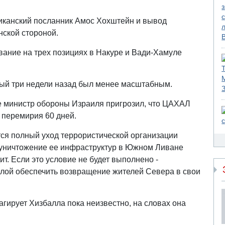
иканский посланник Амос Хохштейн и вывод
нской стороной.
ание на трех позициях в Накуре и Вади-Хамуле
вый три недели назад был менее масштабным.
ье министр обороны Израиля пригрозил, что ЦАХАЛ
а перемирия 60 дней.
ся полный уход террористической организации
и уничтожение ее инфраструктур в Южном Ливане
т. Если это условие не будет выполнено -
илой обеспечить возвращение жителей Севера в свои
агирует Хизбалла пока неизвестно, на словах она