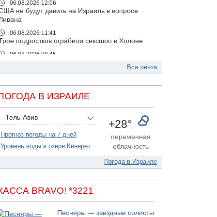
06.08.2026 12:06
США не будут давить на Израиль в вопросе
Ливана
06.08.2026 11:41
Трое подростков ограбили сексшоп в Холоне
06.08.2026 08:45
Взрыв в Северном Тель-Авиве
Вся лента
06.08.2026 08:11
Украинская атака на российский НПЗ
ПОГОДА В ИЗРАИЛЕ
05.08.2026 18:30
Израиль провел испытания системы
противоракетной обороны "Хец"
Тель-Авив
+28°
05.08.2026 18:28
Прогноз погоды на 7 дней
МАДА призывает израильтян срочно сдавать
переменная
кровь
Уровень воды в озере Кинерет
облачность
05.08.2026 17:00
Погода в Израиле
Бывший посол Израиля в ООН Гилад Эрдан
объявит в четверг о создании новой
политической партии
КАССА BRAVO! *3221
05.08.2026 13:49
На севере Израиля на берег выбросило тело
Песняры — звездные солисты