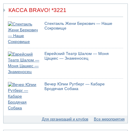
Израиль провел испытания системы противоракетной
обороны "Хец"
КАССА BRAVO! *3221
05.08.2026 18:28
МАДА призывает израильтян срочно сдавать кровь
Спектакль Жени Беркович — Наше
Сокровище
05.08.2026 17:00
Бывший посол Израиля в ООН Гилад Эрдан объявит в
четверг о создании новой политической партии
05.08.2026 13:49
На севере Израиля на берег выбросило тело
Еврейский Театр Шалом — Моня
Цацкес — Знаменосец
05.08.2026 13:32
В России горят новые склады
05.08.2026 10:19
Хуситы сообщают об атаке по Саудовскому танкеру
Вечер Юлии Рутберг — Кабаре
05.08.2026 10:16
Бродячая Собака
Левые активисты пытались ворваться в офис
"Религиозного сионизма"
05.08.2026 06:42
В Дубае поднимается дым над портом
05.08.2026 06:41
Для организаций и клубов
Все мероприятия
Еще один меморандум для Ирана