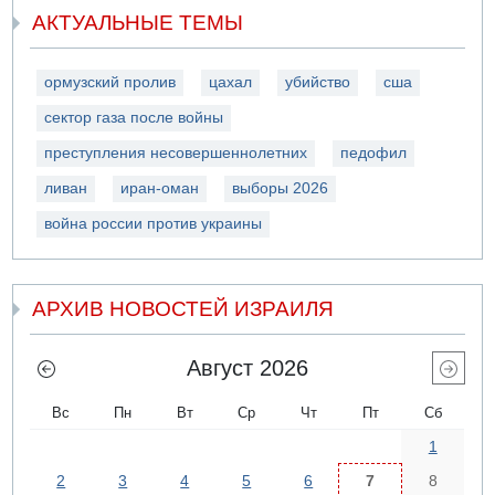
АКТУАЛЬНЫЕ ТЕМЫ
ормузский пролив
цахал
убийство
сша
сектор газа после войны
преступления несовершеннолетних
педофил
ливан
иран-оман
выборы 2026
война россии против украины
АРХИВ НОВОСТЕЙ ИЗРАИЛЯ
Август 2026
Вс
Пн
Вт
Ср
Чт
Пт
Сб
1
2
3
4
5
6
7
8