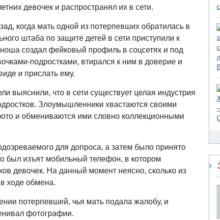
тних девочек и распространял их в сети.
ад, когда мать одной из потерпевших обратилась в
ого штаба по защите детей в сети приступили к
юноша создал фейковый профиль в соцсетях и под
вочками-подростками, втирался к ним в доверие и
иде и прислать ему.
ли выяснили, что в сети существует целая индустрия
подростков. Злоумышленники хвастаются своими
ото и обмениваются ими словно коллекционными
одозреваемого для допроса, а затем было принято
го был изъят мобильный телефон, в котором
ов девочек. На данный момент неясно, сколько из
 в ходе обмена.
нии потерпевшей, чья мать подала жалобу, и
енивал фотографии.