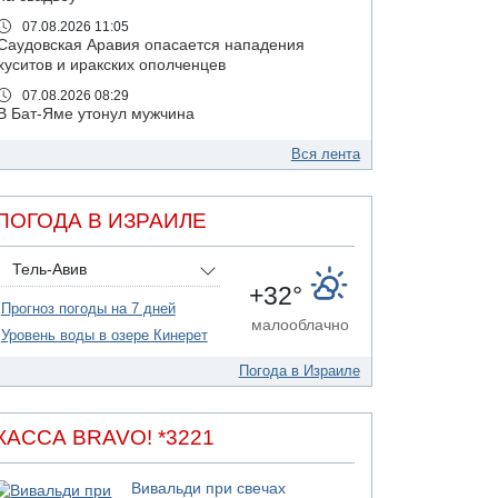
07.08.2026 11:05
Саудовская Аравия опасается нападения
хуситов и иракских ополченцев
07.08.2026 08:29
В Бат-Яме утонул мужчина
07.08.2026 08:29
Вся лента
Стрельба в школе Таиланда
07.08.2026 06:47
Недалеко от Бейт-Шемеша погиб
ПОГОДА В ИЗРАИЛЕ
велосипедист
07.08.2026 06:24
Тель-Авив
Саудовская Аравия сообщает о нападении
+32°
хуситов
Прогноз погоды на 7 дней
малооблачно
06.08.2026 13:43
Уровень воды в озере Кинерет
И еще иранские агенты
Погода в Израиле
06.08.2026 13:13
Арестованы двое подозреваемых в стрельбе
по электрической компании
КАССА BRAVO! *3221
06.08.2026 13:07
Возле Кирьят-Арбы пожар на местности
Вивальди при свечах