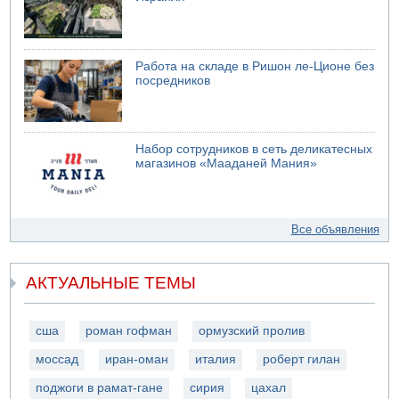
Работа на складе в Ришон ле-Ционе без
посредников
Набор сотрудников в сеть деликатесных
магазинов «Мааданей Мания»
Все объявления
АКТУАЛЬНЫЕ ТЕМЫ
сша
роман гофман
ормузский пролив
моссад
иран-оман
италия
роберт гилан
поджоги в рамат-гане
сирия
цахал