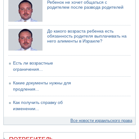
06.08.2026 13:07
Ребенок не хочет общаться с
Возле Кирьят-Арбы пожар на местности
родителем после развода родителей
06.08.2026 12:06
США не будут давить на Израиль в вопросе Ливана
06.08.2026 11:41
До какого возраста ребенка есть
Трое подростков ограбили сексшоп в Холоне
обязанность родителя выплачивать на
него алименты в Израиле?
Есть ли возрастные
ограничения...
Какие документы нужны для
продления...
Как получить справку об
изменении...
Все новости израильского права