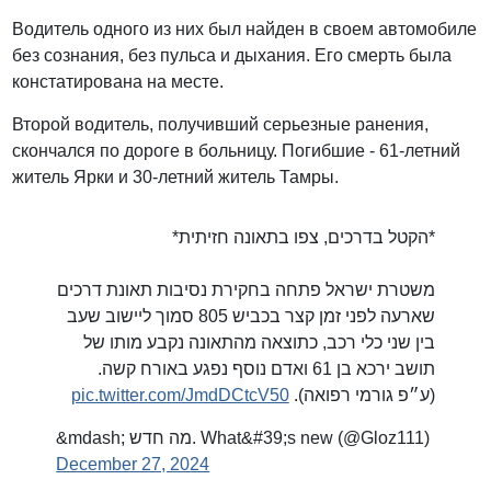
Водитель одного из них был найден в своем автомобиле
без сознания, без пульса и дыхания. Его смерть была
констатирована на месте.
Второй водитель, получивший серьезные ранения,
скончался по дороге в больницу. Погибшие - 61-летний
житель Ярки и 30-летний житель Тамры.
*הקטל בדרכים, צפו בתאונה חזיתית*
משטרת ישראל פתחה בחקירת נסיבות תאונת דרכים
שארעה לפני זמן קצר בכביש 805 סמוך ליישוב שעב
בין שני כלי רכב, כתוצאה מהתאונה נקבע מותו של
תושב ירכא בן 61 ואדם נוסף נפגע באורח קשה.
pic.twitter.com/JmdDCtcV50
(ע״פ גורמי רפואה).
&mdash; מה חדש. What&#39;s new (@Gloz111)
December 27, 2024