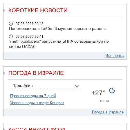
КОРОТКИЕ НОВОСТИ
07.08.2026 20:43
Поножовщина в Тайбе: 3 мужчин серьезно ранены
07.08.2026 20:41
Ynet: "Хизбалла" запустила БПЛА со взрывчаткой по
силам ЦАХАЛ
07.08.2026 19:16
Вся лента
ДТП в Ашдоде: тяжело ранены двое маленьких детей
07.08.2026 19:14
ПОГОДА В ИЗРАИЛЕ
Скончался водитель, врезавшийся в стену в
Иерусалиме
07.08.2026 17:57
Тель-Авив
Подозреваемый в домогательствах в хостеле - Гильбоа
+27°
Дахан
Прогноз погоды на 7 дней
ясно
Уровень воды в озере Кинерет
07.08.2026 17:55
Обнародовано имя полицейского, подозреваемого в
Погода в Израиле
коррупционных отношениях с Йоавом Элиаси
07.08.2026 17:51
БАГАЦ отказался заморозить лишение налоговых льгот
КАССА BRAVO! *3221