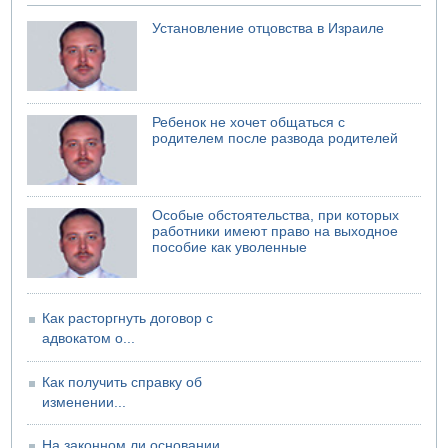
Саудовская Аравия сообщает о нападении хуситов
Установление отцовства в Израиле
06.08.2026 13:43
И еще иранские агенты
06.08.2026 13:13
Арестованы двое подозреваемых в стрельбе по
электрической компании
Ребенок не хочет общаться с
родителем после развода родителей
06.08.2026 13:07
Возле Кирьят-Арбы пожар на местности
06.08.2026 12:06
США не будут давить на Израиль в вопросе Ливана
Особые обстоятельства, при которых
06.08.2026 11:41
работники имеют право на выходное
Трое подростков ограбили сексшоп в Холоне
пособие как уволенные
Как расторгнуть договор с
адвокатом о...
Как получить справку об
изменении...
На законном ли основании...