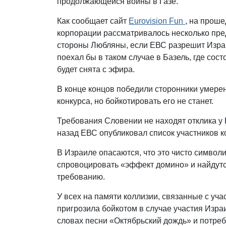
продолжающейся войны в Газе.
Как сообщает сайт
Eurovision Fun
, на прош
корпорации рассматривалось несколько пред
стороны Любляны, если ЕВС разрешит Изра
поехал бы в таком случае в Базель, где сос
будет снята с эфира.
В конце концов победили сторонники умере
конкурса, но бойкотировать его не станет.
Требования Словении не находят отклика у 
назад ЕВС опубликовал список участников ко
В Израиле опасаются, что это чисто симво
спровоцировать «эффект домино» и найдутс
требованию.
У всех на памяти коллизии, связанные с уч
пригрозила бойкотом в случае участия Изр
словах песни «Октябрьский дождь» и потреб