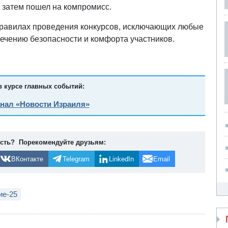
о затем пошел на компромисс.
правилах проведения конкурсов, исключающих любые
печению безопасности и комфорта участников.
в курсе главных событий:
анал «Новости Израиля»
ость? Порекомендуйте друзьям:
ВКонтакте
Telegram
LinkedIn
Email
ие-25