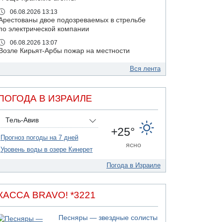
06.08.2026 13:13
Арестованы двое подозреваемых в стрельбе
по электрической компании
06.08.2026 13:07
Возле Кирьят-Арбы пожар на местности
06.08.2026 12:06
Вся лента
США не будут давить на Израиль в вопросе
Ливана
06.08.2026 11:41
ПОГОДА В ИЗРАИЛЕ
Трое подростков ограбили сексшоп в Холоне
06.08.2026 08:45
Тель-Авив
Взрыв в Северном Тель-Авиве
+25°
Прогноз погоды на 7 дней
06.08.2026 08:11
ясно
Украинская атака на российский НПЗ
Уровень воды в озере Кинерет
05.08.2026 18:30
Погода в Израиле
Израиль провел испытания системы
противоракетной обороны "Хец"
05.08.2026 18:28
КАССА BRAVO! *3221
МАДА призывает израильтян срочно сдавать
кровь
Песняры — звездные солисты