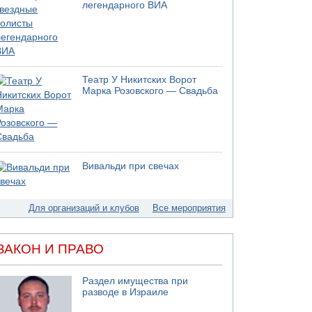
05.08.2026 17:00
легендарного ВИА
Бывший посол Израиля в ООН Гилад Эрдан
объявит в четверг о создании новой
политической партии
05.08.2026 13:49
На севере Израиля на берег выбросило тело
Театр У Никитских Ворот
05.08.2026 13:32
Марка Розовского — Свадьба
В России горят новые склады
05.08.2026 10:19
Хуситы сообщают об атаке по Саудовскому
танкеру
05.08.2026 10:16
Вивальди при свечах
Левые активисты пытались ворваться в офис
"Религиозного сионизма"
Для организаций и клубов
Все мероприятия
ЗАКОН И ПРАВО
Раздел имущества при
разводе в Израиле