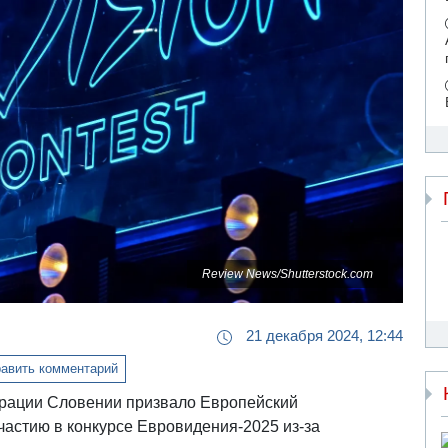
Review News/Shutterstock.com
21 декабря 2024, 12:44
авить комментарий
рации Словении призвало Европейский
частию в конкурсе Евровидения-2025 из-за