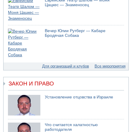
Еврейский Театр Шалом — Моня
07.08.2026 06:47
Цацкес — Знаменосец
Недалеко от Бейт-Шемеша погиб велосипедист
07.08.2026 06:24
Саудовская Аравия сообщает о нападении хуситов
06.08.2026 13:43
Вечер Юлии Рутберг — Кабаре
И еще иранские агенты
Бродячая Собака
06.08.2026 13:13
Арестованы двое подозреваемых в стрельбе по
электрической компании
06.08.2026 13:07
Для организаций и клубов
Все мероприятия
Возле Кирьят-Арбы пожар на местности
06.08.2026 12:06
США не будут давить на Израиль в вопросе Ливана
ЗАКОН И ПРАВО
06.08.2026 11:41
Трое подростков ограбили сексшоп в Холоне
Установление отцовства в Израиле
06.08.2026 08:45
Взрыв в Северном Тель-Авиве
06.08.2026 08:11
Украинская атака на российский НПЗ
Что считается халатностью
05.08.2026 18:30
работодателя
Израиль провел испытания системы противоракетной