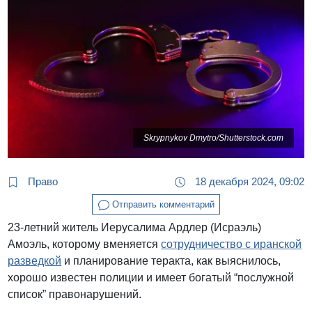
Skrypnykov Dmytro/Shutterstock.com
Право
18 декабря 2024, 09:02
Отправить комментарий
23-летний житель Иерусалима Ардлер (Исраэль)
Амоэль, которому вменяется
сотрудничество с иранской
разведкой
и планирование теракта, как выяснилось,
хорошо известен полиции и имеет богатый “послужной
список” правонарушений.