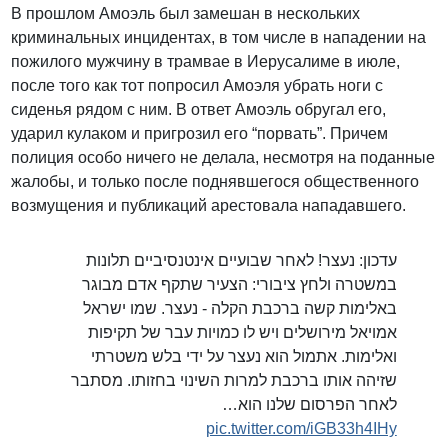
В прошлом Амоэль был замешан в нескольких
криминальных инцидентах, в том числе в нападении на
пожилого мужчину в трамвае в Иерусалиме в июле,
после того как тот попросил Амоэля убрать ноги с
сиденья рядом с ним. В ответ Амоэль обругал его,
ударил кулаком и пригрозил его “порвать”. Причем
полиция особо ничего не делала, несмотря на поданные
жалобы, и только после поднявшегося общественного
возмущения и публикаций арестовала нападавшего.
עדכון: נעצר! לאחר שבועיים אינטנסיביים תלונות
במשטרה ולחץ ציבורי: הצעיר שתקף אדם מבוגר
באלימות קשה ברכבת הקלה - נעצר. שמו ישראל
אמויאל מירושלים ויש לו כמויות עבר של תקיפות
ואלימות. אתמול הוא נעצר על ידי בלש משטרתי
שזיהה אותו ברכבת למרות השינוי בחזותו. מסתבר
לאחר הפרסום שלנו הוא…
pic.twitter.com/iGB33h4IHy