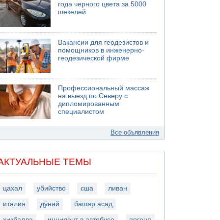
года черного цвета за 5000
шекелей
Вакансии для геодезистов и
помощников в инженерно-
геодезической фирме
Профессиональный массаж
на выезд по Северу с
дипломированным
специалистом
Все объявления
АКТУАЛЬНЫЕ ТЕМЫ
цахал
убийство
сша
ливан
италия
дунай
башар асад
хизбалла
инцидент в автобусе
погоня