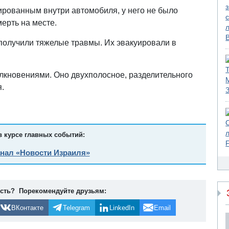
ированным внутри автомобиля, у него не было
ерть на месте.
получили тяжелые травмы. Их эвакуировали в
олкновениями. Оно двухполосное, разделительного
я.
в курсе главных событий:
анал «Новости Израиля»
ость? Порекомендуйте друзьям:
ВКонтакте
Telegram
LinkedIn
Email