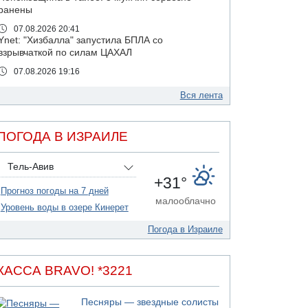
ранены
07.08.2026 20:41
Ynet: "Хизбалла" запустила БПЛА со
взрывчаткой по силам ЦАХАЛ
07.08.2026 19:16
ДТП в Ашдоде: тяжело ранены двое
маленьких детей
Вся лента
07.08.2026 19:14
Скончался водитель, врезавшийся в стену в
ПОГОДА В ИЗРАИЛЕ
Иерусалиме
07.08.2026 17:57
Тель-Авив
Подозреваемый в домогательствах в хостеле
+31°
- Гильбоа Дахан
Прогноз погоды на 7 дней
07.08.2026 17:55
малооблачно
Уровень воды в озере Кинерет
Обнародовано имя полицейского,
подозреваемого в коррупционных
Погода в Израиле
отношениях с Йоавом Элиаси
07.08.2026 17:51
БАГАЦ отказался заморозить лишение
КАССА BRAVO! *3221
налоговых льгот для уклонистов-харедим
07.08.2026 17:48
Песняры — звездные солисты