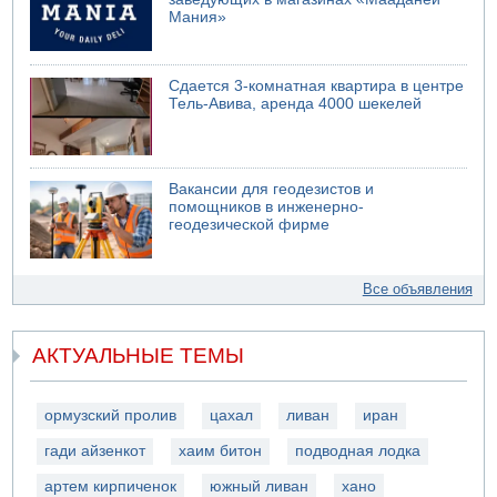
Мания»
Сдается 3-комнатная квартира в центре
Тель-Авива, аренда 4000 шекелей
Вакансии для геодезистов и
помощников в инженерно-
геодезической фирме
Все объявления
АКТУАЛЬНЫЕ ТЕМЫ
ормузский пролив
цахал
ливан
иран
гади айзенкот
хаим битон
подводная лодка
артем кирпиченок
южный ливан
хано