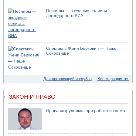
На севере Израиля на берег выбросило тело
Песняры — звездные солисты
05.08.2026 13:32
легендарного ВИА
В России горят новые склады
05.08.2026 10:19
Хуситы сообщают об атаке по Саудовскому танкеру
05.08.2026 10:16
Левые активисты пытались ворваться в офис
Спектакль Жени Беркович — Наше
"Религиозного сионизма"
Сокровище
05.08.2026 06:42
В Дубае поднимается дым над портом
05.08.2026 06:41
Еще один меморандум для Ирана
Для организаций и клубов
Все мероприятия
04.08.2026 20:31
Минздрав и Министерство экологии сообщили о
необычно высоком уровне загрязнения воды в девяти
ЗАКОН И ПРАВО
реках и ручьях на севере страны
04.08.2026 19:20
Права сотрудников при работе из дома
Шоссе 6 и участок шоссе 1 в восточном направлении в
районе Бейт-Шемеша вновь открыты для движения
04.08.2026 18:17
75-летний мужчина получил тяжелые ножевые ранения