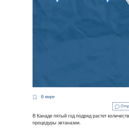
В мире
Отпр
В Канаде пятый год подряд растет количес
процедуры эвтаназии.