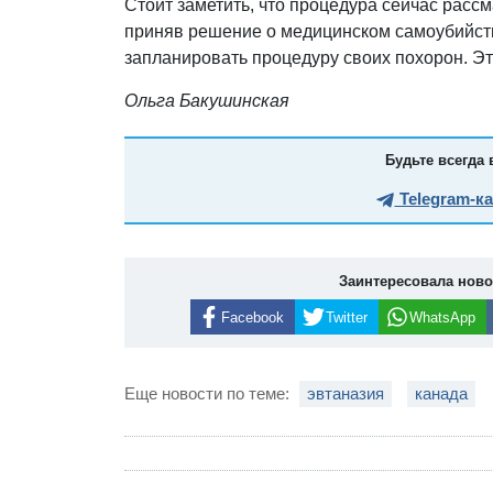
Стоит заметить, что процедура сейчас рассм
приняв решение о медицинском самоубийств
запланировать процедуру своих похорон. Эт
Ольга Бакушинская
Будьте всегда 
Telegram-к
Заинтересовала нов
Facebook
Twitter
WhatsApp
Еще новости по теме:
эвтаназия
канада