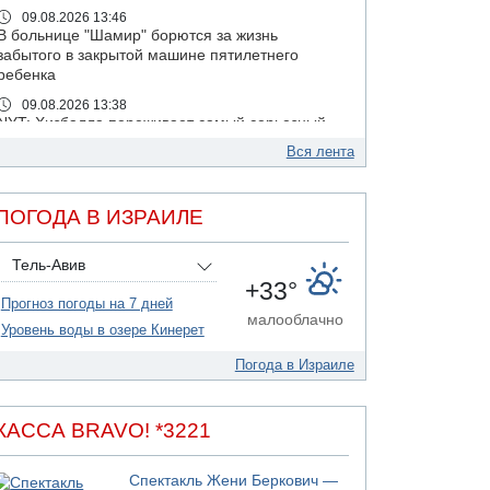
09.08.2026 13:46
В больнице "Шамир" борются за жизнь
забытого в закрытой машине пятилетнего
ребенка
09.08.2026 13:38
NYT: Хизбалла переживает самый серьезный
финансовый кризис за многие годы
Вся лента
09.08.2026 13:29
Трагедия в Мексике: четырехлетний
израильский ребенок утонул, упав в бассейн
ПОГОДА В ИЗРАИЛЕ
09.08.2026 08:30
Авиакомпания Air Canada вновь отсрочила
Тель-Авив
возвращение в Израиль
+33°
Прогноз погоды на 7 дней
08.08.2026 14:43
малооблачно
Тело мужчины обнаружено сегодня на
Уровень воды в озере Кинерет
открытой местности недалеко от Реховота
Погода в Израиле
08.08.2026 11:02
Трое убитых в результате российской
ракетной атаки по Киеву
КАССА BRAVO! *3221
07.08.2026 20:43
Поножовщина в Тайбе: 3 мужчин серьезно
Спектакль Жени Беркович —
ранены