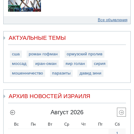
Все объявления
АКТУАЛЬНЫЕ ТЕМЫ
сша
роман гофман
ормузский пролив
моссад
иран-оман
яир голан
сирия
мошенничество
паразиты
давид зини
АРХИВ НОВОСТЕЙ ИЗРАИЛЯ
Август 2026
Вс
Пн
Вт
Ср
Чт
Пт
Сб
1