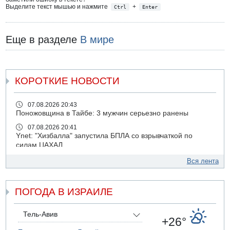
Выделите текст мышью и нажмите
+
Ctrl
Enter
Еще в разделе
В мире
КОРОТКИЕ НОВОСТИ
07.08.2026 20:43
Поножовщина в Тайбе: 3 мужчин серьезно ранены
07.08.2026 20:41
Ynet: "Хизбалла" запустила БПЛА со взрывчаткой по
силам ЦАХАЛ
07.08.2026 19:16
Вся лента
ДТП в Ашдоде: тяжело ранены двое маленьких детей
07.08.2026 19:14
ПОГОДА В ИЗРАИЛЕ
Скончался водитель, врезавшийся в стену в
Иерусалиме
07.08.2026 17:57
Тель-Авив
+26°
Подозреваемый в домогательствах в хостеле - Гильбоа