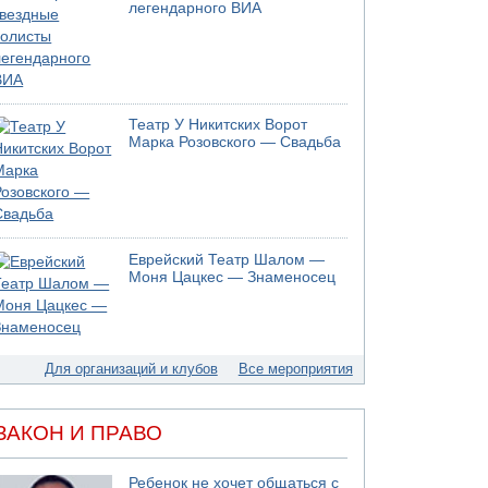
05.08.2026 17:00
легендарного ВИА
Бывший посол Израиля в ООН Гилад Эрдан
объявит в четверг о создании новой
политической партии
05.08.2026 13:49
На севере Израиля на берег выбросило тело
Театр У Никитских Ворот
05.08.2026 13:32
Марка Розовского — Свадьба
В России горят новые склады
05.08.2026 10:19
Хуситы сообщают об атаке по Саудовскому
танкеру
05.08.2026 10:16
Еврейский Театр Шалом —
Левые активисты пытались ворваться в офис
Моня Цацкес — Знаменосец
"Религиозного сионизма"
05.08.2026 06:42
В Дубае поднимается дым над портом
05.08.2026 06:41
Для организаций и клубов
Все мероприятия
Еще один меморандум для Ирана
ЗАКОН И ПРАВО
Ребенок не хочет общаться с