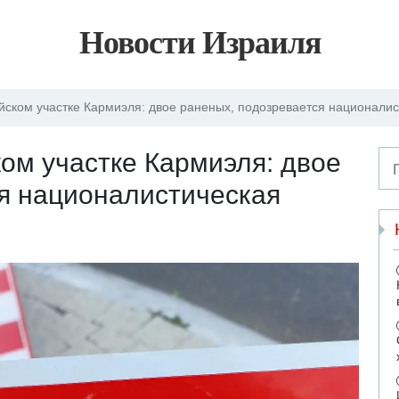
Новости Израиля
йском участке Кармиэля: двое раненых, подозревается национали
ом участке Кармиэля: двое
я националистическая