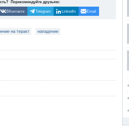
ость? Порекомендуйте друзьям:
ВКонтакте
Telegram
LinkedIn
Email
ение на теракт
нападение