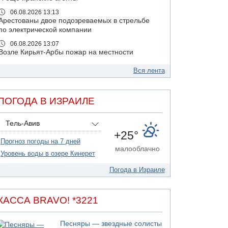
06.08.2026 13:13
Арестованы двое подозреваемых в стрельбе
по электрической компании
06.08.2026 13:07
Возле Кирьят-Арбы пожар на местности
06.08.2026 12:06
Вся лента
США не будут давить на Израиль в вопросе
Ливана
06.08.2026 11:41
ПОГОДА В ИЗРАИЛЕ
Трое подростков ограбили сексшоп в Холоне
06.08.2026 08:45
Тель-Авив
Взрыв в Северном Тель-Авиве
+25°
Прогноз погоды на 7 дней
06.08.2026 08:11
малооблачно
Украинская атака на российский НПЗ
Уровень воды в озере Кинерет
05.08.2026 18:30
Погода в Израиле
Израиль провел испытания системы
противоракетной обороны "Хец"
05.08.2026 18:28
КАССА BRAVO! *3221
МАДА призывает израильтян срочно сдавать
кровь
Песняры — звездные солисты