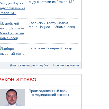
05.08.2026 17:00
льду с хитами из Frozen 1&2
Бывший посол Израиля в ООН Гилад Эрдан
объявит в четверг о создании новой
политической партии
05.08.2026 13:49
Еврейский Театр Шалом —
На севере Израиля на берег выбросило тело
Моня Цацкес — Знаменосец
05.08.2026 13:32
В России горят новые склады
05.08.2026 10:19
Хуситы сообщают об атаке по Саудовскому
Кабаре — Камерный театр
танкеру
05.08.2026 10:16
Левые активисты пытались ворваться в офис
"Религиозного сионизма"
Для организаций и клубов
Все мероприятия
ЗАКОН И ПРАВО
Производственный врач —
это медицинский эксперт