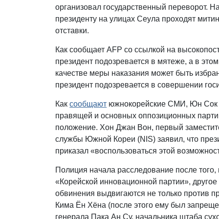
организовал государственный переворот. Н
президенту на улицах Сеула проходят митин
отставки.
Как сообщает AFP со ссылкой на высокопо
президент подозревается в мятеже, а в этом
качестве меры наказания может быть избран
президент подозревается в совершении гос
Как
сообщают
южнокорейские СМИ, Юн Сок Ё
правящей и основных оппозиционных партий 
положение. Хон Джан Вон, первый замести
службы Южной Кореи (NIS) заявил, что през
приказал «воспользоваться этой возможность
Полиция начала расследование после того, 
«Корейской инновационной партии», другое -
обвинения выдвигаются не только против п
Кима Ён Хёна (после этого ему был запреще
генерала Пака Ан Су, начальника штаба сух