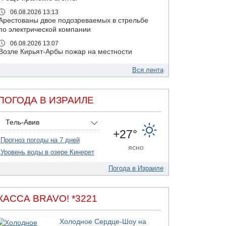
06.08.2026 13:13
Арестованы двое подозреваемых в стрельбе
по электрической компании
06.08.2026 13:07
Возле Кирьят-Арбы пожар на местности
06.08.2026 12:06
Вся лента
США не будут давить на Израиль в вопросе
Ливана
06.08.2026 11:41
ПОГОДА В ИЗРАИЛЕ
Трое подростков ограбили сексшоп в Холоне
06.08.2026 08:45
Тель-Авив
Взрыв в Северном Тель-Авиве
+27°
Прогноз погоды на 7 дней
06.08.2026 08:11
ясно
Украинская атака на российский НПЗ
Уровень воды в озере Кинерет
05.08.2026 18:30
Погода в Израиле
Израиль провел испытания системы
противоракетной обороны "Хец"
05.08.2026 18:28
КАССА BRAVO! *3221
МАДА призывает израильтян срочно сдавать
кровь
Холодное Сердце-Шоу на