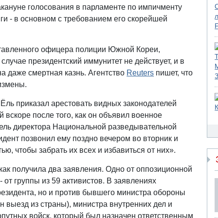
акануне голосования в парламенте по импичменту
ги - в основном с требованием его скорейшей
ставленного офицера полиции Южной Кореи,
 случае президентский иммунитет не действует, и в
а даже смертная казнь. Агентство
Reuters
пишет, что
измены.
ль приказал арестовать видных законодателей
вскоре после того, как он объявил военное
тель директора Национальной разведывательной
идент позвонил ему поздно вечером во вторник и
ю, чтобы забрать их всех и избавиться от них».
как получила два заявления. Одно от оппозиционной
 от группы из 59 активистов. В заявлениях
резидента, но и против бывшего министра обороны
н выезд из страны), министра внутренних дел и
опутных войск, который был назначен ответственным