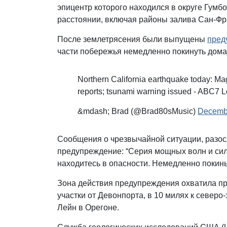
эпицентр которого находился в округе Гумб
расстоянии, включая районы залива Сан-Ф
После землетрясения были выпущены
пред
части побережья немедленно покинуть дома
Northern California earthquake today: M
reports; tsunami warning issued - ABC7 
&mdash; Brad (@Brad80sMusic)
Decembe
Сообщения о чрезвычайной ситуации, разо
предупреждение: “Серия мощных волн и сил
находитесь в опасности. Немедленно покин
Зона действия предупреждения охватила п
участки от Девонпорта, в 10 милях к северо-
Лейн в Орегоне.