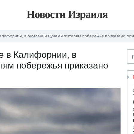
Новости Израиля
алифорнии, в ожидании цунами жителям побережья приказано пок
е в Калифорнии, в
лям побережья приказано