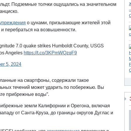
ольдт. Подземные толчки ощущались на значительном
ранциско.
упреждения
о цунами, призывающие жителей этой
 и перебраться на возвышенности.
agnitude 7.0 quake strikes Humboldt County, USGS
Los Angeles
https://t.co/3KPmWQzqF9
r 5, 2024
сланные на смартфоны, содержали такое
ьных течений может ударить по побережью. Вы
ьте прибрежные воды”.
рибрежные земли Калифорнии и Орегона, включая
западу от Санта-Круза, до границы округов Дуглас и