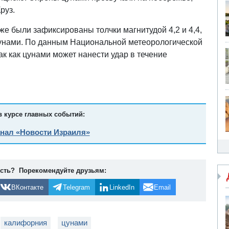
руз.
же были зафиксированы толчки магнитудой 4,2 и 4,4,
цунами. По данным Национальной метеорологической
ак как цунами может нанести удар в течение
в курсе главных событий:
анал «Новости Израиля»
ость? Порекомендуйте друзьям:
ВКонтакте
Telegram
LinkedIn
Email
калифорния
цунами