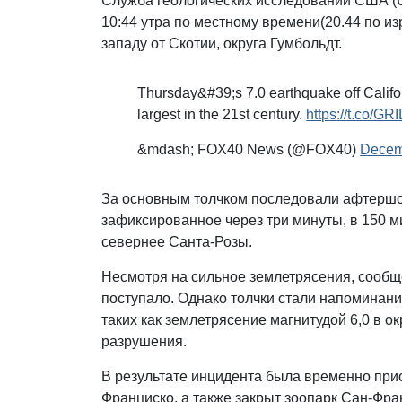
Служба геологических исследований США (
10:44 утра по местному времени(20.44 по из
западу от Скотии, округа Гумбольдт.
Thursday&#39;s 7.0 earthquake off Califor
largest in the 21st century.
https://t.co/GR
&mdash; FOX40 News (@FOX40)
Decem
За основным толчком последовали афтершок
зафиксированное через три минуты, в 150 м
севернее Санта-Розы.
Несмотря на сильное землетрясения, сообщ
поступало. Однако толчки стали напоминан
таких как землетрясение магнитудой 6,0 в о
разрушения.
В результате инцидента была временно прио
Франциско, а также закрыт зоопарк Сан-Фр