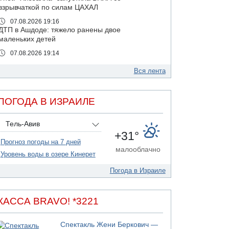
взрывчаткой по силам ЦАХАЛ
07.08.2026 19:16
ДТП в Ашдоде: тяжело ранены двое
маленьких детей
07.08.2026 19:14
Скончался водитель, врезавшийся в стену в
Иерусалиме
Вся лента
07.08.2026 17:57
Подозреваемый в домогательствах в хостеле
ПОГОДА В ИЗРАИЛЕ
- Гильбоа Дахан
07.08.2026 17:55
Тель-Авив
Обнародовано имя полицейского,
+31°
подозреваемого в коррупционных
Прогноз погоды на 7 дней
отношениях с Йоавом Элиаси
малооблачно
Уровень воды в озере Кинерет
07.08.2026 17:51
БАГАЦ отказался заморозить лишение
Погода в Израиле
налоговых льгот для уклонистов-харедим
07.08.2026 17:48
В Иерусалиме водитель врезался в забор и
КАССА BRAVO! *3221
серьезно пострадал
07.08.2026 13:47
Спектакль Жени Беркович —