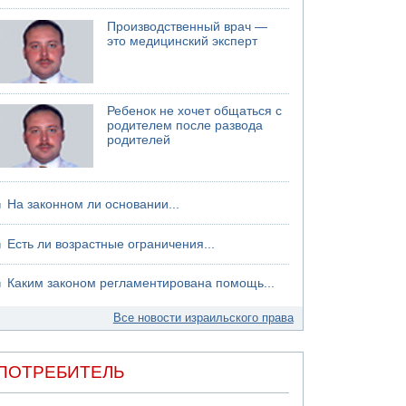
06.08.2026 13:13
Производственный врач —
Арестованы двое подозреваемых в стрельбе
это медицинский эксперт
по электрической компании
06.08.2026 13:07
Возле Кирьят-Арбы пожар на местности
Ребенок не хочет общаться с
06.08.2026 12:06
родителем после развода
США не будут давить на Израиль в вопросе
родителей
Ливана
На законном ли основании...
Есть ли возрастные ограничения...
Каким законом регламентирована помощь...
Все новости израильского права
ПОТРЕБИТЕЛЬ