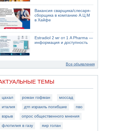
Вакансия сварщика/слесаря-
сборщика в компанию А.Ц.М
в Хайфе
Estradiol 2 мг от 1 A Pharma —
информация и доступность
Все объявления
АКТУАЛЬНЫЕ ТЕМЫ
цахал
роман гофман
моссад
италия
дтп израиль погибшие
пво
взрыв
опрос общественного мнения
флотилия в газу
яир голан