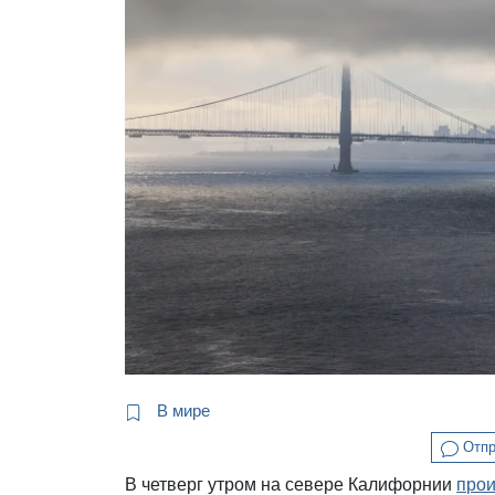
В мире
Отпр
В четверг утром на севере Калифорнии
про