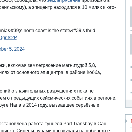
USGS) сообщила, что
землетрясение
произошло в
раильскому), а эпицентр находился в 10 милях к юго-
nia&#39;s north coast is the state&#39;s thrid
IDgnts2P
.
ber 5, 2024
и, включая землетрясение магнитудой 5,8,
илях от основного эпицентра, в районе Кобба,
ений о значительных разрушениях пока не
ием о предыдущих сейсмических событиях в регионе,
круге Напа в 2014 году, вызвавшее серьёзные
становлена работа туннеля Bart Transbay в Сан-
анциско. Сирены цунами прозвучали на побережье,