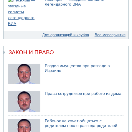
Левые активисты пытались ворваться в офис
легендарного ВИА
"Религиозного сионизма"
05.08.2026 06:42
В Дубае поднимается дым над портом
05.08.2026 06:41
Еще один меморандум для Ирана
Для организаций и клубов
Все мероприятия
ЗАКОН И ПРАВО
Раздел имущества при разводе в
Израиле
Права сотрудников при работе из дома
Ребенок не хочет общаться с
родителем после развода родителей