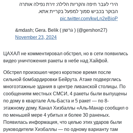
הירי לעבר חיפה והקריות הלילה: זירת נפילה אותרה
הבוקר בכביש סמוך למפעל בקריית אתא.
pic.twitter.com/kwLn2eBioP
&mdash; Gera. Belik ( גרשון ) (@gershon27)
November 23, 2024
ЦАХАЛ не комментировал обстрел, но в сети появились
видео уничтожения ракеты в небе над Хайфой.
Обстрел произошел через короткое время после
сильной бомбардировки Бейрута. Атаке подверглись
многоэтажные здания в центре ливанской столицы. По
сообщениям местных СМСИ, 4 ракеты были выпущены
по дому в квартале Аль-Баста и 5 ракет — по 8-
этажному дому. Канал Хизбаллы «Аль-Манар сообщил о
по меньшей мере 4 убитых и более 30 раненых.
Появилась информация, что целью этих ударов были
руководители Хизбаллы — по одному варианту там