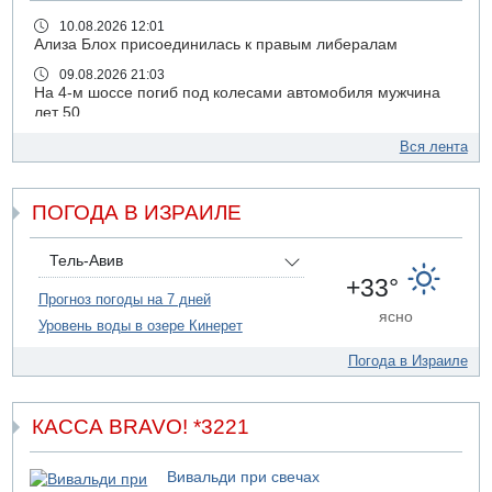
10.08.2026 12:01
Ализа Блох присоединилась к правым либералам
09.08.2026 21:03
На 4-м шоссе погиб под колесами автомобиля мужчина
лет 50
09.08.2026 20:04
Вся лента
Сын экс-депутата от партии ШАС арестован за
хранение незаконного оружия и наркотиков
ПОГОДА В ИЗРАИЛЕ
09.08.2026 19:36
16-летний подросток разбился насмерть при падении
со скалы в районе пещеры Кешет
Тель-Авив
09.08.2026 19:13
+33°
16-летний подросток упал со скалы в районе пещеры
Прогноз погоды на 7 дней
ясно
Кешет (Верхняя Галилея)
Уровень воды в озере Кинерет
09.08.2026 19:10
Погода в Израиле
Двое погибших при столкновении автомобилей на 1
шоссе
09.08.2026 18:30
КАССА BRAVO! *3221
Пресс-служба ЦАХАЛа сообщила об уничтожении
подземного арсенала "Хизбаллы"
Вивальди при свечах
09.08.2026 18:19