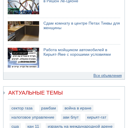
в Ришон ле-Ционе
Сдам комнату в центре Петах Тиквы для
женщины
Работа мойщиком автомобилей в
Кирьят-Яме с хорошими условиями
Все объявления
АКТУАЛЬНЫЕ ТЕМЫ
сектор газа
рамбам
война в иране
налоговое управление
ави блут
кирьят-гат
сша
кан 11
израиль на международной арене