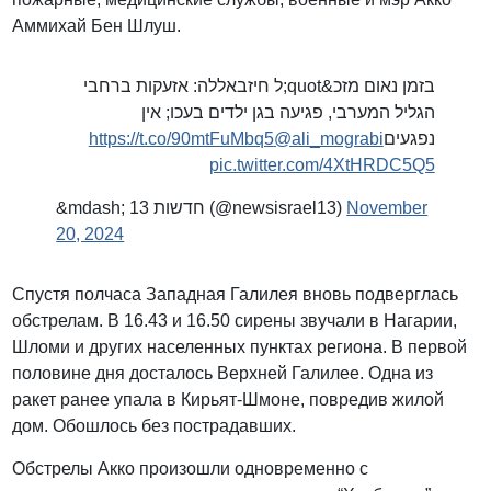
Аммихай Бен Шлуш.
בזמן נאום מזכ&quot;ל חיזבאללה: אזעקות ברחבי
הגליל המערבי, פגיעה בגן ילדים בעכו; אין
https://t.co/90mtFuMbq5
@ali_mograbi
נפגעים
pic.twitter.com/4XtHRDC5Q5
&mdash; חדשות 13 (@newsisrael13)
November
20, 2024
Спустя полчаса Западная Галилея вновь подверглась
обстрелам. В 16.43 и 16.50 сирены звучали в Нагарии,
Шломи и других населенных пунктах региона. В первой
половине дня досталось Верхней Галилее. Одна из
ракет ранее упала в Кирьят-Шмоне, повредив жилой
дом. Обошлось без пострадавших.
Обстрелы Акко произошли одновременно с