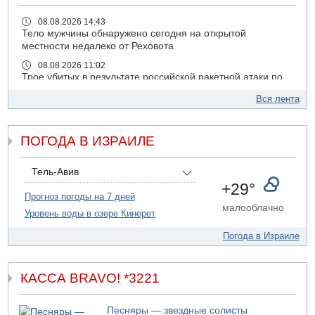
08.08.2026 14:43
Тело мужчины обнаружено сегодня на открытой
местности недалеко от Реховота
08.08.2026 11:02
Трое убитых в результате российской ракетной атаки по
Киеву
Вся лента
07.08.2026 20:43
Поножовщина в Тайбе: 3 мужчин серьезно ранены
ПОГОДА В ИЗРАИЛЕ
07.08.2026 20:41
Ynet: "Хизбалла" запустила БПЛА со взрывчаткой по
силам ЦАХАЛ
Тель-Авив
07.08.2026 19:16
+29°
ДТП в Ашдоде: тяжело ранены двое маленьких детей
Прогноз погоды на 7 дней
малооблачно
Уровень воды в озере Кинерет
07.08.2026 19:14
Скончался водитель, врезавшийся в стену в
Погода в Израиле
Иерусалиме
07.08.2026 17:57
Подозреваемый в домогательствах в хостеле - Гильбоа
КАССА BRAVO! *3221
Дахан
07.08.2026 17:55
Песняры — звездные солисты
Обнародовано имя полицейского, подозреваемого в