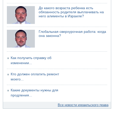
07.08.2026 06:47
До какого возраста ребенка есть
Недалеко от Бейт-Шемеша погиб велосипедист
обязанность родителя выплачивать на
него алименты в Израиле?
07.08.2026 06:24
Саудовская Аравия сообщает о нападении хуситов
Глобальная сверхурочная работа: когда
она законна?
Как получить справку об
изменении...
Кто должен оплатить ремонт
моего...
Какие документы нужны для
продления...
Все новости израильского права