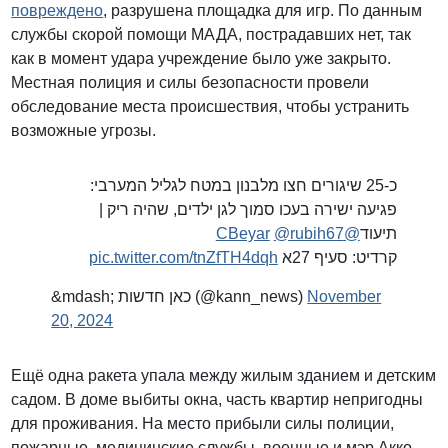
повреждено
, разрушена площадка для игр. По данным
службы скорой помощи МАДА, пострадавших нет, так
как в момент удара учреждение было уже закрыто.
Местная полиция и силы безопасности провели
обследование места происшествия, чтобы устранить
возможные угрозы.
כ-25 שיגורים חצו מלבנון במטח לגליל המערבי:
פגיעה ישירה בעכו סמוך לגן ילדים, שהיה ריק |
@rubih67
@CBeyar
תיעוד
pic.twitter.com/tnZfTH4dqh
קרדיט: סעיף 27א
&mdash; כאן חדשות (@kann_news)
November
20, 2024
Ещё одна ракета упала между жилым зданием и детским
садом. В доме выбиты окна, часть квартир непригодны
для проживания. На место прибыли силы полиции,
пожарные, медицинские службы, военные и мэр Акко