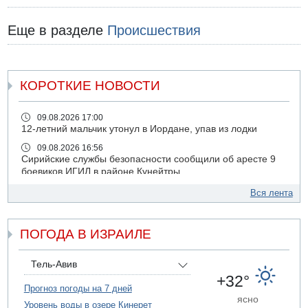
Еще в разделе
Происшествия
КОРОТКИЕ НОВОСТИ
09.08.2026 17:00
12-летний мальчик утонул в Иордане, упав из лодки
09.08.2026 16:56
Сирийские службы безопасности сообщили об аресте 9
боевиков ИГИЛ в районе Кунейтры
09.08.2026 16:53
Вся лента
Прогноз погоды: с понедельника усиление жары в
удаленных от моря районах Израиля
ПОГОДА В ИЗРАИЛЕ
09.08.2026 15:49
Хуситы сообщили об ударе дроном по саудовскому НПЗ
компании Aramco
Тель-Авив
09.08.2026 14:43
+32°
Умер пятилетний ребенок, забытый в закрытой машине
Прогноз погоды на 7 дней
ясно
в Лоде
Уровень воды в озере Кинерет