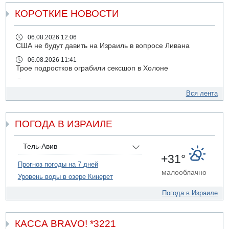
КОРОТКИЕ НОВОСТИ
06.08.2026 12:06
США не будут давить на Израиль в вопросе Ливана
06.08.2026 11:41
Трое подростков ограбили сексшоп в Холоне
06.08.2026 08:45
Взрыв в Северном Тель-Авиве
Вся лента
06.08.2026 08:11
Украинская атака на российский НПЗ
ПОГОДА В ИЗРАИЛЕ
05.08.2026 18:30
Израиль провел испытания системы противоракетной
обороны "Хец"
Тель-Авив
+31°
05.08.2026 18:28
Прогноз погоды на 7 дней
МАДА призывает израильтян срочно сдавать кровь
малооблачно
Уровень воды в озере Кинерет
05.08.2026 17:00
Бывший посол Израиля в ООН Гилад Эрдан объявит в
Погода в Израиле
четверг о создании новой политической партии
05.08.2026 13:49
На севере Израиля на берег выбросило тело
КАССА BRAVO! *3221