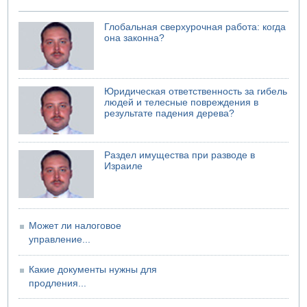
04.08.2026 13:48
Глобальная сверхурочная работа: когда
Американцы за пять месяцев израсходовали почти все
она законна?
запасы ракет
04.08.2026 13:12
Ракетная атака на судно вблизи Омана
04.08.2026 12:29
Юридическая ответственность за гибель
Малыш обварился супом в Бней-Браке
людей и телесные повреждения в
результате падения дерева?
Раздел имущества при разводе в
Израиле
Может ли налоговое
управление...
Какие документы нужны для
продления...