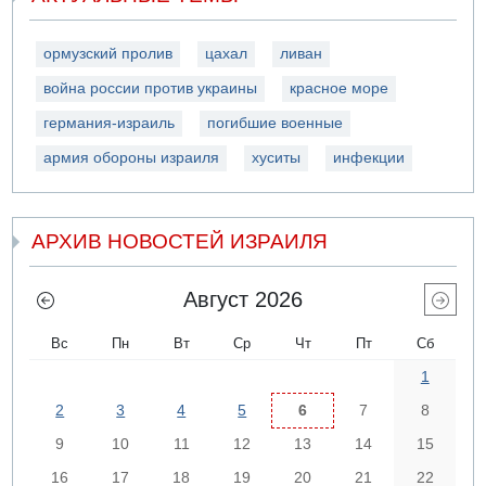
ормузский пролив
цахал
ливан
война россии против украины
красное море
германия-израиль
погибшие военные
армия обороны израиля
хуситы
инфекции
АРХИВ НОВОСТЕЙ ИЗРАИЛЯ
Август 2026
Вс
Пн
Вт
Ср
Чт
Пт
Сб
1
2
3
4
5
6
7
8
9
10
11
12
13
14
15
16
17
18
19
20
21
22