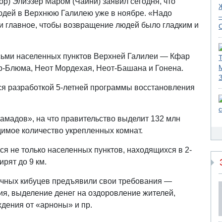
ор) Элиэзер Маром (Чайни) заявил сегодня, что
юдей в Верхнюю Галилею уже в ноябре. «Надо
 и главное, чтобы возвращение людей было гладким и
сьми населенных пунктов Верхней Галилеи — Кфар
р-Блюма, Неот Мордехая, Неот-Башана и Гонена.
тся разработкой 5-летней программы восстановления
мамадов», на что правительство выделит 132 млн
димое количество укрепленных комнат.
ься не только населенных пунктов, находящихся в 2-
ирят до 9 км.
ичных кибуцев предъявили свои требования —
я, выделение денег на оздоровление жителей,
ждения от «арноны» и пр.