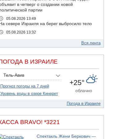
объявит в четверг о создании новой
политической партии
05.08.2026 13:49
На севере Израиля на берег выбросило тело
05.08.2026 13:32
В России горят новые склады
Вся лента
05.08.2026 10:19
Хуситы сообщают об атаке по Саудовскому
танкеру
ПОГОДА В ИЗРАИЛЕ
05.08.2026 10:16
Левые активисты пытались ворваться в офис
Тель-Авив
"Религиозного сионизма"
+25°
05.08.2026 06:42
Прогноз погоды на 7 дней
В Дубае поднимается дым над портом
облачно
Уровень воды в озере Кинерет
05.08.2026 06:41
Еще один меморандум для Ирана
Погода в Израиле
04.08.2026 20:31
Минздрав и Министерство экологии
КАССА BRAVO! *3221
сообщили о необычно высоком уровне
загрязнения воды в девяти реках и ручьях на
севере страны
Спектакль Жени Беркович —