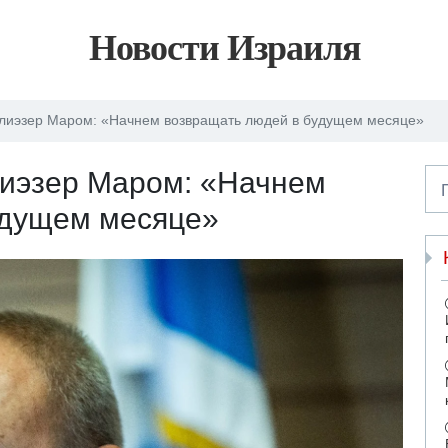
Новости Израиля
Элиэзер Маром: «Начнем возвращать людей в будущем месяце»
лиэзер Маром: «Начнем
удущем месяце»