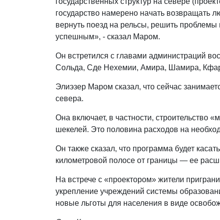
государственных структур на севере (проект
государство намерено начать возвращать л
вернуть поезд на рельсы, решить проблемы
успешным», - сказал Маром.
Он встретился с главами администраций во
Сольда, Сде Нехемии, Амира, Шамира, Кфа
Элиэзер Маром сказал, что сейчас занимае
севера.
Она включает, в частности, строительство «
шекелей. Это половина расходов на необхо
Он также сказал, что программа будет касат
километровой полосе от границы — ее расш
На встрече с «проектором» жители пригран
укрепление учреждений системы образовани
новые льготы для населения в виде освобо