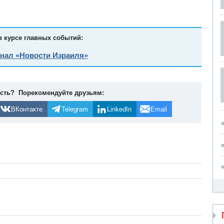
в курсе главных событий:
анал «Новости Израиля»
ость? Порекомендуйте друзьям:
ВКонтакте
Telegram
LinkedIn
Email