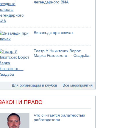
легендарного ВИА
Недалеко от Бейт-Шемеша погиб
велосипедист
07.08.2026 06:24
Саудовская Аравия сообщает о нападении
хуситов
Вивальди при свечах
06.08.2026 13:43
И еще иранские агенты
06.08.2026 13:13
Арестованы двое подозреваемых в стрельбе
Театр У Никитских Ворот
Марка Розовского — Свадьба
по электрической компании
06.08.2026 13:07
Возле Кирьят-Арбы пожар на местности
06.08.2026 12:06
США не будут давить на Израиль в вопросе
Для организаций и клубов
Все мероприятия
Ливана
06.08.2026 11:41
Трое подростков ограбили сексшоп в Холоне
ЗАКОН И ПРАВО
06.08.2026 08:45
Взрыв в Северном Тель-Авиве
Что считается халатностью
06.08.2026 08:11
работодателя
Украинская атака на российский НПЗ