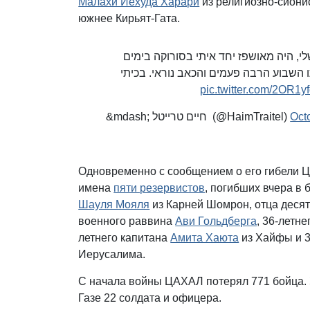
Малахи Иехуда Харари
из религиозно-сиони
южнее Кирьят-Гата.
איזה עצב נוראי, מלאכי יהודה הררי הי&quot;ושפז יחד איתי בסורוקה בימים
 השבוע הרבה פעמים והכאב נוראי. בכיתי
pic.twitter.com/2OR1y
&mdash; חיים טרייטל (@HaimTraitel)
Oct
Одновременно с сообщением о его гибели 
имена
пяти резервистов
, погибших вчера в 
Шауля Мояля
из Карней Шомрон, отца десят
военного раввина
Ави Гольдберга
, 36-летн
летнего капитана
Амита Хаюта
из Хайфы и 3
Иерусалима.
С начала войны ЦАХАЛ потерял 771 бойца. 
Газе 22 солдата и офицера.