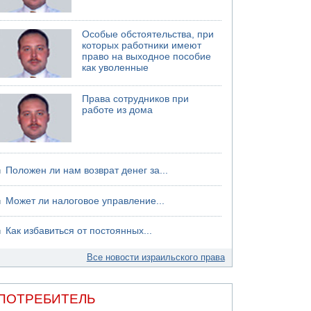
05.08.2026 18:30
Израиль провел испытания системы
противоракетной обороны "Хец"
Особые обстоятельства, при
которых работники имеют
05.08.2026 18:28
право на выходное пособие
МАДА призывает израильтян срочно сдавать
как уволенные
кровь
Права сотрудников при
работе из дома
Положен ли нам возврат денег за...
Может ли налоговое управление...
Как избавиться от постоянных...
Все новости израильского права
ПОТРЕБИТЕЛЬ