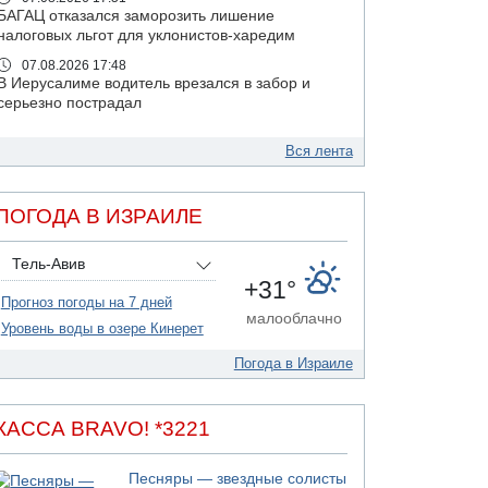
БАГАЦ отказался заморозить лишение
налоговых льгот для уклонистов-харедим
07.08.2026 17:48
В Иерусалиме водитель врезался в забор и
серьезно пострадал
07.08.2026 13:47
Ливанская армия сообщила о ранении
Вся лента
солдата
07.08.2026 13:39
ПОГОДА В ИЗРАИЛЕ
Моджтаба Хаменеи в плохом состоянии
07.08.2026 11:55
Тель-Авив
Министр обороны ушел с заседания кабинета
+31°
на свадьбу
Прогноз погоды на 7 дней
07.08.2026 11:05
малооблачно
Уровень воды в озере Кинерет
Саудовская Аравия опасается нападения
хуситов и иракских ополченцев
Погода в Израиле
07.08.2026 08:29
В Бат-Яме утонул мужчина
КАССА BRAVO! *3221
07.08.2026 08:29
Стрельба в школе Таиланда
Песняры — звездные солисты
07.08.2026 06:47