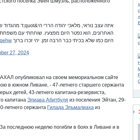
стского поселка Эвен Шмуэль, расположенного
ד מהגדוד שלי, היה מא
האחרונים, הוא נפטר היום מפצעיו. שוחחתי עם משפחתו
fqehw
היום כמו שלא בכיתי כבר הרבה זמן. יהי זכרו ברוך
ober 27, 2024
ЦАХАЛ опубликовал на своем мемориальном сайте
бою в южном Ливане, - 47-летнего старшего сержанта
ерых детей, 43-летнего капитана-резервиста,
его капитана
Элиава Абитбуля
из поселения Эйтан, 29-
0-летнего сержанта
Гилада Эльмалиаха
из
За последнюю неделю погибли в боях в Ливане и в