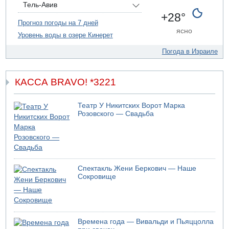
Тель-Авив
человек
+28°
Прогноз погоды на 7 дней
10.08.2026 18:58
ясно
58-летний мужчина тяжело ранен в ДТП на 31 шоссе у
Уровень воды в озере Кинерет
перекрестка Лехавим
Погода в Израиле
10.08.2026 17:59
В Европе новая волна жары
10.08.2026 17:44
КАССА BRAVO! *3221
Об "исчезновении" Артема Кирпичёнка, сообщила
"Гаарец"а, вслед за 13 телеканалом
Театр У Никитских Ворот Марка
10.08.2026 17:31
Розовского — Свадьба
900 дней со дня исчезновения Хайманут Касао: семья
требует от ШАБАК подключиться к розыскам девочки
10.08.2026 15:44
Ализа Блох присоединяется к Эдельштейну
10.08.2026 15:31
Спектакль Жени Беркович — Наше
Пожар в долине реки Иордан
Сокровище
10.08.2026 13:24
Число иностранных туристов в июле выросло на 29% по
сравнению с 2025 годом
10.08.2026 12:01
Времена года — Вивальди и Пьяццолла
Ализа Блох присоединилась к правым либералам