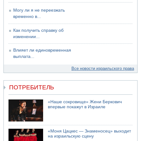
09.08.2026 18:15
Мухаммед Дахлан: "Слова Нетанияху - вызов,
Могу ли я не переезжать
пренебрежение и обман по отношению к американской
временно в...
администрации и команде президента Трампа»
09.08.2026 18:10
Как получить справку об
ХАМАС объявил, что обязуется исполнять соглашение с
изменении...
международными посредниками и Советом мира по
"дорожной карте" из 15 пунктов
Влияет ли единовременная
выплата...
Все новости израильского права
ПОТРЕБИТЕЛЬ
«Наше сокровище» Жени Беркович
впервые покажут в Израиле
«Моня Цацкес — Знаменосец» выходит
на израильскую сцену