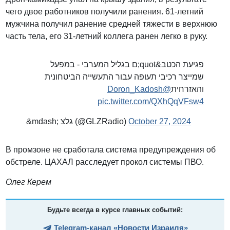
чего двое работников получили ранения. 61-летний
мужчина получил ранение средней тяжести в верхнюю
часть тела, его 31-летний коллега ранен легко в руку.
פגיעת הכטב&quot;ם בגליל המערבי - במפעל
שמייצר רכיבי תעופה עבור התעשייה הביטחונית
@Doron_Kadosh
והאזרחית
pic.twitter.com/QXhQqVFsw4
&mdash; גלצ (@GLZRadio)
October 27, 2024
В промзоне не сработала система предупреждения об
обстреле. ЦАХАЛ расследует прокол системы ПВО.
Олег Керем
Будьте всегда в курсе главных событий:
Telegram-канал «Новости Израиля»