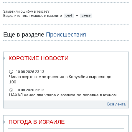
Заметили ошибку в тексте?
Выделите текст мышью и нажмите
+
Ctrl
Enter
Еще в разделе
Происшествия
КОРОТКИЕ НОВОСТИ
10.08.2026 23:13
Число жертв землетрясения в Колумбии выросло до
100
10.08.2026 23:12
ЦАХАЛ нанес два удара с воздуха по деревне в южном
Ливане
Вся лента
10.08.2026 19:30
Колумбия признала суверенитет Израиля над
Голанскими высотами
ПОГОДА В ИЗРАИЛЕ
10.08.2026 19:26
В результате землетрясения в Колумбии уже погибли 47