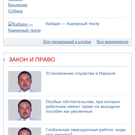
05.08.2026 10:19
Хуситы сообщают об атаке по Саудовскому танкеру
05.08.2026 10:16
Левые активисты пытались ворваться в офис
Кабаре — Камерный театр
"Религиозного сионизма"
05.08.2026 06:42
В Дубае поднимается дым над портом
Для организаций и клубов
Все мероприятия
05.08.2026 06:41
Еще один меморандум для Ирана
ЗАКОН И ПРАВО
Установление отцовства в Израиле
Особые обстоятельства, при которых
работники имеют право на выходное
пособие как уволенные
Глобальная сверхурочная работа: когда
она законна?