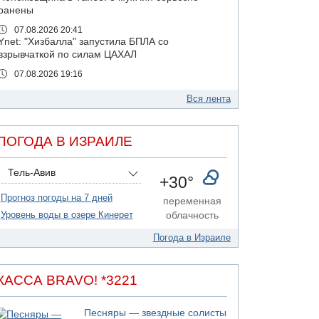
ранены
07.08.2026 20:41
Ynet: "Хизбалла" запустила БПЛА со
взрывчаткой по силам ЦАХАЛ
07.08.2026 19:16
ДТП в Ашдоде: тяжело ранены двое
маленьких детей
Вся лента
07.08.2026 19:14
Скончался водитель, врезавшийся в стену в
ПОГОДА В ИЗРАИЛЕ
Иерусалиме
07.08.2026 17:57
Тель-Авив
Подозреваемый в домогательствах в хостеле
+30°
- Гильбоа Дахан
Прогноз погоды на 7 дней
переменная
07.08.2026 17:55
Уровень воды в озере Кинерет
облачность
Обнародовано имя полицейского,
подозреваемого в коррупционных
Погода в Израиле
отношениях с Йоавом Элиаси
07.08.2026 17:51
БАГАЦ отказался заморозить лишение
КАССА BRAVO! *3221
налоговых льгот для уклонистов-харедим
07.08.2026 17:48
Песняры — звездные солисты