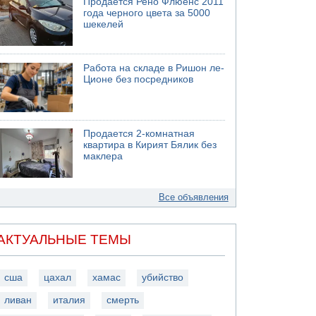
Продается Рено Флюенс 2011
года черного цвета за 5000
шекелей
Работа на складе в Ришон ле-
Ционе без посредников
Продается 2-комнатная
квартира в Кирият Бялик без
маклера
Все объявления
АКТУАЛЬНЫЕ ТЕМЫ
сша
цахал
хамас
убийство
ливан
италия
смерть