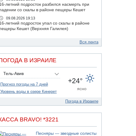
16-летний подросток разбился насмерть при
падении со скалы в районе пещеры Кешет
09.08.2026 19:13
16-летний подросток упал со скалы в районе
пещеры Кешет (Верхняя Галилея)
09.08.2026 19:10
Двое погибших при столкновении
Вся лента
автомобилей на 1 шоссе
09.08.2026 18:30
ПОГОДА В ИЗРАИЛЕ
Пресс-служба ЦАХАЛа сообщила об
уничтожении подземного арсенала
"Хизбаллы"
Тель-Авив
+24°
09.08.2026 18:19
Прогноз погоды на 7 дней
Ради церемонии закладки нового поселения
ясно
ЦАХАЛ выгнал из дома палестинскую семью
Уровень воды в озере Кинерет
09.08.2026 18:15
Погода в Израиле
Мухаммед Дахлан: "Слова Нетанияху - вызов,
пренебрежение и обман по отношению к
американской администрации и команде
КАССА BRAVO! *3221
президента Трампа»
09.08.2026 18:10
Песняры — звездные солисты
ХАМАС объявил, что обязуется исполнять