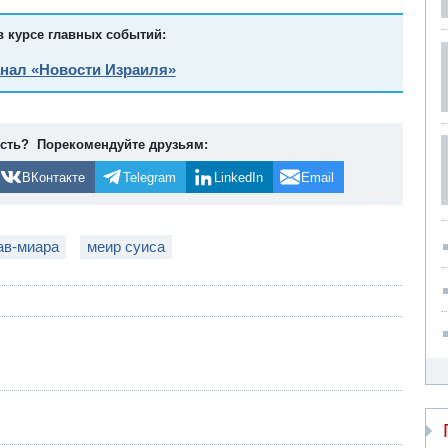
в курсе главных событий:
анал «Новости Израиля»
ость? Порекомендуйте друзьям:
ВКонтакте
Telegram
LinkedIn
Email
ав-миара
меир суиса