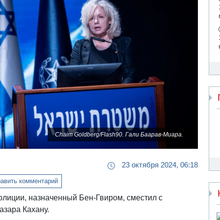
Chaim Goldberg/Flash90. Гали Баарав-Миара.
23 октября 2024, 06:18
авить комментарий
олиции, назначенный Бен-Гвиром, сместил с
азара Кахану.