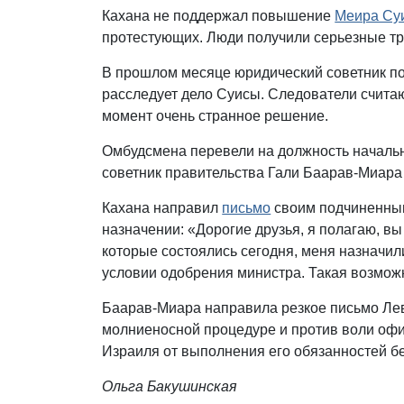
Кахана не поддержал повышение
Меира Су
протестующих. Люди получили серьезные тр
В прошлом месяце юридический советник п
расследует дело Суисы. Следователи считаю
момент очень странное решение.
Омбудсмена перевели на должность начальн
советник правительства Гали Баарав-Миара 
Кахана направил
письмо
своим подчиненным
назначении: «Дорогие друзья, я полагаю, в
которые состоялись сегодня, меня назначил
условии одобрения министра. Такая возмож
Баарав-Миара направила резкое письмо Лев
молниеносной процедуре и против воли офи
Израиля от выполнения его обязанностей б
Ольга Бакушинская