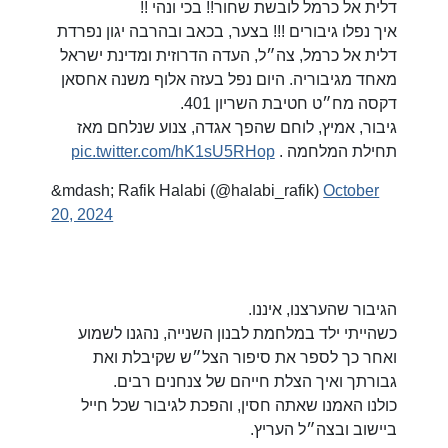
דלית אל כרמל לובשת שחור!! בכי ונהי !!
איך נפלו גיבורים !!! בצער, בכאב ובהרבה יגון נפרדת
דלית אל כרמל, צה״ל, העדה הדרוזית ומדינת ישראל
מאחד מגיבוריה. היום נפל בעזה אלוף משנה אחסאן
דקסה מח״ט חטיבת השריון 401.
גיבור, אמיץ, לוחם שהפך אגדה, צנוע שנלחם מאז
pic.twitter.com/hK1sU5RHop
תחילת המלחמה .
&mdash; Rafik Halabi (@halabi_rafik)
October
20, 2024
הגיבור שהערצנו, איננו.
כשהייתי ילד במלחמת לבנון השנייה, נהגנו לשמוע
ואחר כך לספר את סיפור הצל״ש שקיבלת ואת
גבורתך ואיך הצלת חייהם של צנחנים רבים.
כולנו האמנו שאתה חסין, והפכת לגיבור שכל חייל
ביישוב ובצה״ל העריץ.