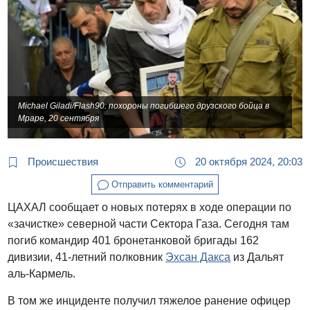
Michael Giladi/Flash90: похороны погибшего друзского бойца в
Мраре, 20 сентября
Происшествия
20 октября 2024, 20:03
Отправить комментарий
ЦАХАЛ сообщает о новых потерях в ходе операции по
«зачистке» северной части Сектора Газа. Сегодня там
погиб командир 401 бронетанковой бригады 162
дивизии, 41-летний полковник
Эхсан Дакса
из Дальят
аль-Кармель.
В том же инциденте получил тяжелое ранение офицер