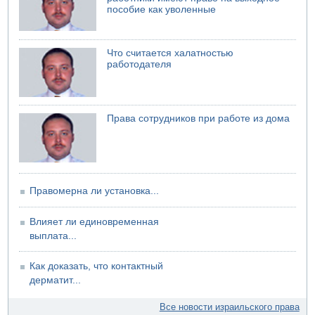
Саудовская Аравия сообщает о нападении хуситов
пособие как уволенные
06.08.2026 13:43
И еще иранские агенты
Что считается халатностью
06.08.2026 13:13
работодателя
Арестованы двое подозреваемых в стрельбе по
электрической компании
06.08.2026 13:07
Возле Кирьят-Арбы пожар на местности
Права сотрудников при работе из дома
06.08.2026 12:06
США не будут давить на Израиль в вопросе Ливана
06.08.2026 11:41
Трое подростков ограбили сексшоп в Холоне
Правомерна ли установка...
Влияет ли единовременная
выплата...
Как доказать, что контактный
дерматит...
Все новости израильского права