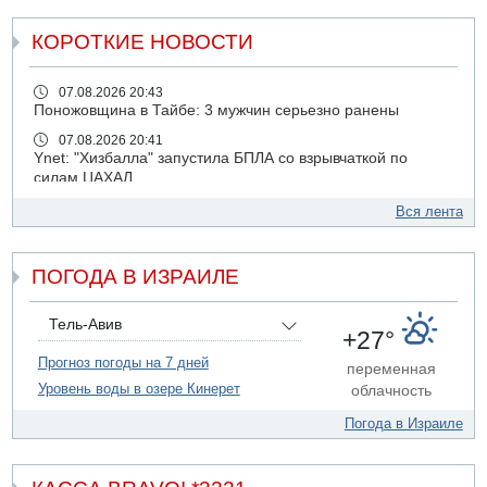
КОРОТКИЕ НОВОСТИ
07.08.2026 20:43
Поножовщина в Тайбе: 3 мужчин серьезно ранены
07.08.2026 20:41
Ynet: "Хизбалла" запустила БПЛА со взрывчаткой по
силам ЦАХАЛ
07.08.2026 19:16
Вся лента
ДТП в Ашдоде: тяжело ранены двое маленьких детей
07.08.2026 19:14
ПОГОДА В ИЗРАИЛЕ
Скончался водитель, врезавшийся в стену в
Иерусалиме
07.08.2026 17:57
Тель-Авив
+27°
Подозреваемый в домогательствах в хостеле - Гильбоа
Дахан
Прогноз погоды на 7 дней
переменная
Уровень воды в озере Кинерет
облачность
07.08.2026 17:55
Обнародовано имя полицейского, подозреваемого в
Погода в Израиле
коррупционных отношениях с Йоавом Элиаси
07.08.2026 17:51
БАГАЦ отказался заморозить лишение налоговых льгот