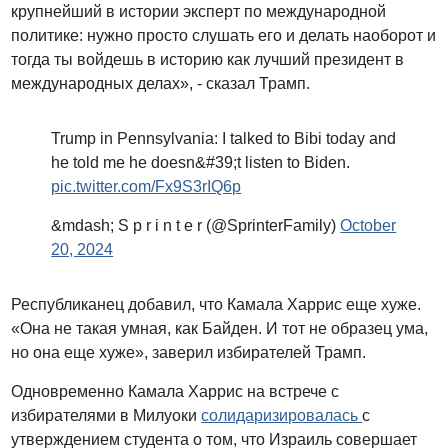
крупнейший в истории эксперт по международной
политике: нужно просто слушать его и делать наоборот и
тогда ты войдешь в историю как лучший президент в
международных делах», - сказал Трамп.
Trump in Pennsylvania: I talked to Bibi today and
he told me he doesn&#39;t listen to Biden.
pic.twitter.com/Fx9S3rIQ6p
&mdash; S p r i n t e r (@SprinterFamily)
October
20, 2024
Республиканец добавил, что Камала Харрис еще хуже.
«Она не такая умная, как Байден. И тот не образец ума,
но она еще хуже», заверил избирателей Трамп.
Одновременно Камала Харрис на встрече с
избирателями в Милуоки
солидаризировалась
с
утверждением студента о том, что Израиль совершает