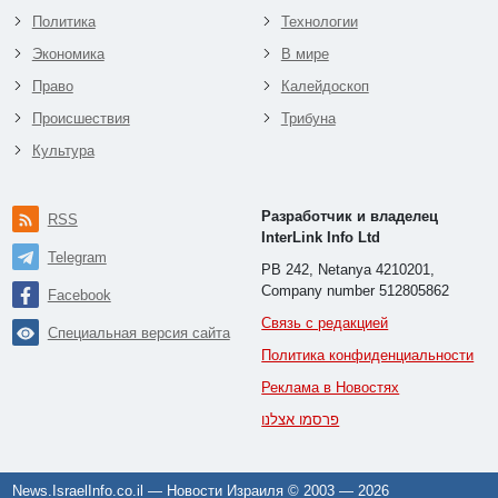
Политика
Технологии
Экономика
В мире
Право
Калейдоскоп
Происшествия
Трибуна
Культура
Разработчик и владелец
RSS
InterLink Info Ltd
Telegram
PB 242, Netanya 4210201,
Company number 512805862
Facebook
Связь с редакцией
Специальная версия сайта
Политика конфиденциальности
Реклама в Новостях
פרסמו אצלנו
News.IsraelInfo.co.il — Новости Израиля © 2003 —
2026