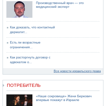
В больнице "Шамир" борются за жизнь забытого в
Производственный врач — это
закрытой машине пятилетнего ребенка
медицинский эксперт
09.08.2026 13:38
NYT: Хизбалла переживает самый серьезный
финансовый кризис за многие годы
09.08.2026 13:29
Как доказать, что контактный
Трагедия в Мексике: четырехлетний израильский
дерматит...
ребенок утонул, упав в бассейн
09.08.2026 08:30
Есть ли возрастные
Авиакомпания Air Canada вновь отсрочила
ограничения...
возвращение в Израиль
08.08.2026 14:43
Как расторгнуть договор с
Тело мужчины обнаружено сегодня на открытой
адвокатом о...
местности недалеко от Реховота
Все новости израильского права
ПОТРЕБИТЕЛЬ
«Наше сокровище» Жени Беркович
впервые покажут в Израиле