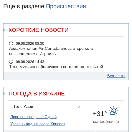
Еще в разделе
Происшествия
КОРОТКИЕ НОВОСТИ
09.08.2026 08:30
Авиакомпания Air Canada вновь отсрочила
возвращение в Израиль
08.08.2026 14:43
Тело мужчины обнаружено сегодня на открытой
местности недалеко от Реховота
Вся лента
08.08.2026 11:02
Трое убитых в результате российской ракетной атаки по
Киеву
ПОГОДА В ИЗРАИЛЕ
07.08.2026 20:43
Поножовщина в Тайбе: 3 мужчин серьезно ранены
Тель-Авив
07.08.2026 20:41
+31°
Ynet: "Хизбалла" запустила БПЛА со взрывчаткой по
Прогноз погоды на 7 дней
малооблачно
силам ЦАХАЛ
Уровень воды в озере Кинерет
07.08.2026 19:16