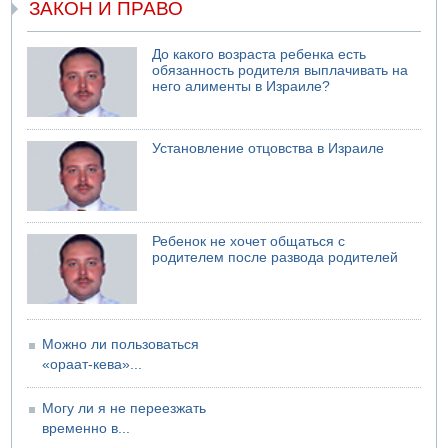
Министр обороны ушел с заседания кабинета на
ЗАКОН И ПРАВО
свадьбу
07.08.2026 11:05
До какого возраста ребенка есть
Саудовская Аравия опасается нападения хуситов и
обязанность родителя выплачивать на
иракских ополченцев
него алименты в Израиле?
Установление отцовства в Израиле
Ребенок не хочет общаться с
родителем после развода родителей
Можно ли пользоваться
«ораат-кева»...
Могу ли я не переезжать
временно в...