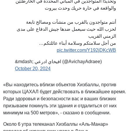
وتحديدًا المتواجدين في المباني المحددة في الخارطتيْن
والواقعة في حارة حريك وحدث بيروت
أنتم متواجدون بالقرب من منشآت ومصالح تابعة
لحزب الله حيث سيعمل ضدها جيش الدفاع على مدى
الزمني القريب
من أجل سلامتكم وسلامة أبناء عائلتكم…
pic.twitter.com/Y192jDKcWB
&mdash; افيخاي ادرعي (@AvichayAdraee)
October 20, 2024
«Вы находитесь вблизи объектов Хизбаллы, против
которых ЦАХАЛ будет действовать в ближайшее время.
Ради эдоровья и безопасности вас и ваших близких
призываем покинуть эти здания и отдалиться от них
минимум на 500 метров», - сказано в сообщении.
Около 6 утра телеканал Хизбаллы «Аль-Манар»