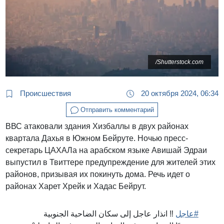
/Shutterstock.com
Происшествия
20 октября 2024, 06:34
Отправить комментарий
ВВС атаковали здания Хизбаллы в двух районах
квартала Дахья в Южном Бейруте. Ночью пресс-
секретарь ЦАХАЛа на арабском языке Авишай Эдраи
выпустил в Твиттере предупреждение для жителей этих
районов, призывая их покинуть дома. Речь идет о
районах Харет Хрейк и Хадас Бейрут.
#عاجل
‼️ انذار عاجل إلى سكان الضاحية الجنوبية