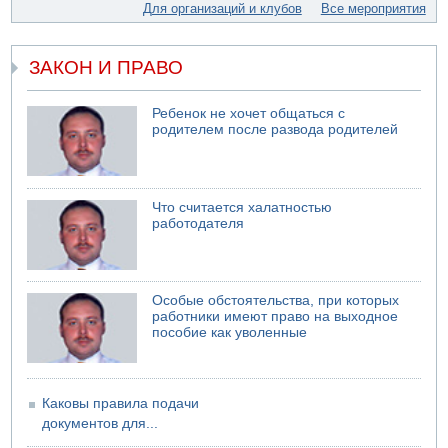
Для организаций и клубов
Все мероприятия
07.08.2026 11:05
Саудовская Аравия опасается нападения хуситов и
иракских ополченцев
ЗАКОН И ПРАВО
07.08.2026 08:29
В Бат-Яме утонул мужчина
Ребенок не хочет общаться с
родителем после развода родителей
07.08.2026 08:29
Стрельба в школе Таиланда
07.08.2026 06:47
Недалеко от Бейт-Шемеша погиб велосипедист
Что считается халатностью
07.08.2026 06:24
работодателя
Саудовская Аравия сообщает о нападении хуситов
Особые обстоятельства, при которых
работники имеют право на выходное
пособие как уволенные
Каковы правила подачи
документов для...