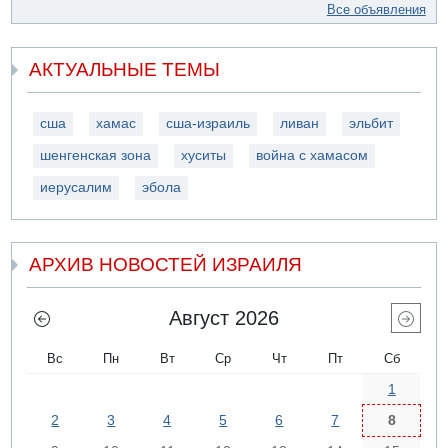
Все объявления
АКТУАЛЬНЫЕ ТЕМЫ
сша
хамас
сша-израиль
ливан
эльбит
шенгенская зона
хуситы
война с хамасом
иерусалим
эбола
АРХИВ НОВОСТЕЙ ИЗРАИЛЯ
Август 2026
Вс
Пн
Вт
Ср
Чт
Пт
Сб
1
2
3
4
5
6
7
8