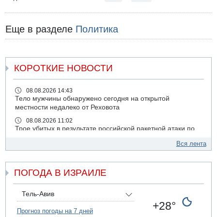
Еще в разделе
Политика
КОРОТКИЕ НОВОСТИ
08.08.2026 14:43
Тело мужчины обнаружено сегодня на открытой
местности недалеко от Реховота
08.08.2026 11:02
Трое убитых в результате российской ракетной атаки по
Киеву
Вся лента
07.08.2026 20:43
Поножовщина в Тайбе: 3 мужчин серьезно ранены
ПОГОДА В ИЗРАИЛЕ
07.08.2026 20:41
Ynet: "Хизбалла" запустила БПЛА со взрывчаткой по
силам ЦАХАЛ
Тель-Авив
07.08.2026 19:16
+28°
ДТП в Ашдоде: тяжело ранены двое маленьких детей
Прогноз погоды на 7 дней