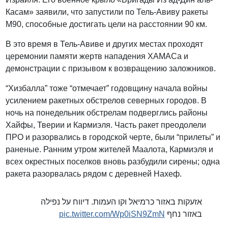
Касам» заявили, что запустили по Тель-Авиву ракеты
М90, способные достигать цели на расстоянии 90 км.
В это время в Тель-Авиве и других местах проходят
церемонии памяти жертв нападения ХАМАСа и
демонстрации с призывом к возвращению заложников.
“Хизбалла” тоже “отмечает” годовщину начала войны
усилением ракетных обстрелов северных городов. В
ночь на понедельник обстрелам подверглись районы
Хайфы, Тверии и Кармиэля. Часть ракет преодолели
ПРО и разорвались в городской черте, были “прилеты” и
раненые. Ранним утром жителей Маалота, Кармиэля и
всех окрестных поселков вновь разбудили сирены; одна
ракета разорвалась рядом с деревней Нахеф.
אזעקות באזור כרמיאל וקו העמות. דיווח על נפילה
pic.twitter.com/Wp0iSN9ZmN
באזור נחף