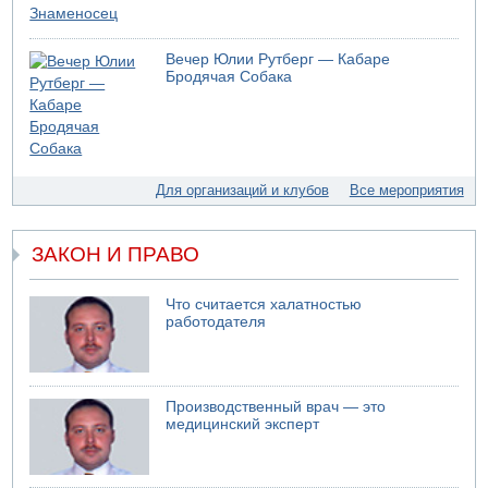
Хуситы сообщают об атаке по Саудовскому танкеру
05.08.2026 10:16
Вечер Юлии Рутберг — Кабаре
Левые активисты пытались ворваться в офис
Бродячая Собака
"Религиозного сионизма"
05.08.2026 06:42
В Дубае поднимается дым над портом
05.08.2026 06:41
Еще один меморандум для Ирана
Для организаций и клубов
Все мероприятия
ЗАКОН И ПРАВО
Что считается халатностью
работодателя
Производственный врач — это
медицинский эксперт