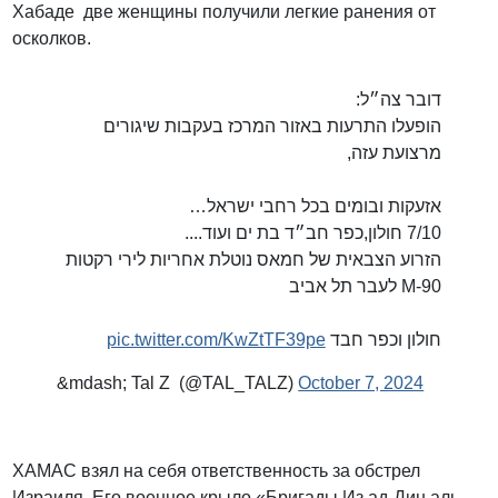
Хабаде две женщины получили легкие ранения от
осколков.
דובר צה״ל:
הופעלו התרעות באזור המרכז בעקבות שיגורים
מרצועת עזה,
אזעקות ובומים בכל רחבי ישראל…
7/10 חולון,כפר חב״ד בת ים ועוד....
הזרוע הצבאית של חמאס נוטלת אחריות לירי רקטות
M-90 לעבר תל אביב
pic.twitter.com/KwZtTF39pe
חולון וכפר חבד
&mdash; Tal Z (@TAL_TALZ)
October 7, 2024
ХАМАС взял на себя ответственность за обстрел
Израиля. Его военное крыло «Бригады Из ад-Дин аль-