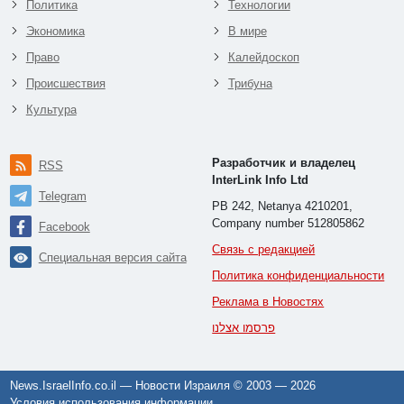
Политика
Технологии
Экономика
В мире
Право
Калейдоскоп
Происшествия
Трибуна
Культура
Разработчик и владелец
RSS
InterLink Info Ltd
Telegram
PB 242, Netanya 4210201,
Company number 512805862
Facebook
Связь с редакцией
Специальная версия сайта
Политика конфиденциальности
Реклама в Новостях
פרסמו אצלנו
News.IsraelInfo.co.il — Новости Израиля © 2003 —
2026
Условия использования информации
.