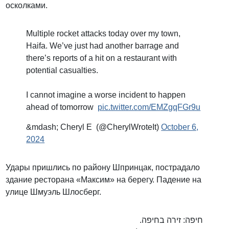
осколками.
Multiple rocket attacks today over my town,
Haifa. We’ve just had another barrage and
there’s reports of a hit on a restaurant with
potential casualties.
I cannot imagine a worse incident to happen
ahead of tomorrow
pic.twitter.com/EMZgqFGr9u
&mdash; Cheryl E (@CherylWroteIt)
October 6,
2024
Удары пришлись по району Шпринцак, пострадало
здание ресторана «Максим» на берегу. Падение на
улице Шмуэль Шлосберг.
חיפה: זירה בחיפה.