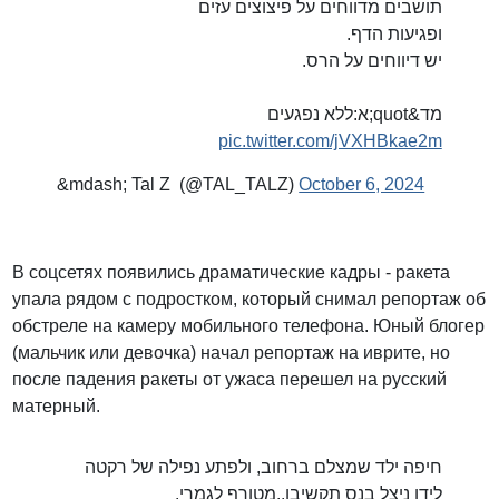
תושבים מדווחים על פיצוצים עזים
ופגיעות הדף.
יש דיווחים על הרס.
מד&quot;א:ללא נפגעים
pic.twitter.com/jVXHBkae2m
&mdash; Tal Z (@TAL_TALZ)
October 6, 2024
В соцсетях появились драматические кадры - ракета
упала рядом с подростком, который снимал репортаж об
обстреле на камеру мобильного телефона. Юный блогер
(мальчик или девочка) начал репортаж на иврите, но
после падения ракеты от ужаса перешел на русский
матерный.
חיפה ילד שמצלם ברחוב, ולפתע נפילה של רקטה
לידו ניצל בנס תקשיבו..מטורף לגמרי.