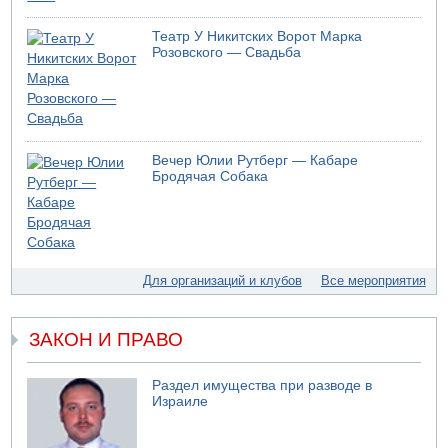
На севере Израиля на берег выбросило тело
Театр У Никитских Ворот Марка
05.08.2026 13:32
Розовского — Свадьба
В России горят новые склады
05.08.2026 10:19
Хуситы сообщают об атаке по Саудовскому танкеру
05.08.2026 10:16
Левые активисты пытались ворваться в офис
Вечер Юлии Рутберг — Кабаре
"Религиозного сионизма"
Бродячая Собака
05.08.2026 06:42
В Дубае поднимается дым над портом
05.08.2026 06:41
Еще один меморандум для Ирана
Для организаций и клубов
Все мероприятия
ЗАКОН И ПРАВО
Раздел имущества при разводе в
Израиле