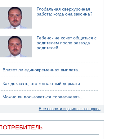
06.08.2026 13:07
Глобальная сверхурочная
Возле Кирьят-Арбы пожар на местности
работа: когда она законна?
06.08.2026 12:06
США не будут давить на Израиль в вопросе
Ливана
Ребенок не хочет общаться с
06.08.2026 11:41
родителем после развода
Трое подростков ограбили сексшоп в Холоне
родителей
Влияет ли единовременная выплата...
Как доказать, что контактный дерматит...
Можно ли пользоваться «ораат-кева»...
Все новости израильского права
ПОТРЕБИТЕЛЬ