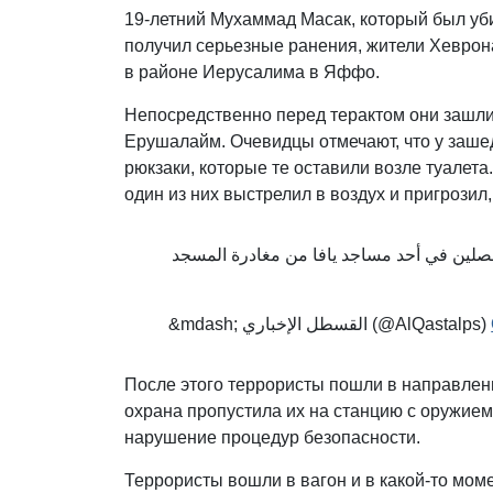
19-летний Мухаммад Масак, который был уби
получил серьезные ранения, жители Хеврона
в районе Иерусалима в Яффо.
Непосредственно перед терактом они зашли 
Ерушалайм. Очевидцы отмечают, что у заш
рюкзаки, которые те оставили возле туалет
один из них выстрелил в воздух и пригрозил,
منفذا عملية الأمس في &quot;تل أبيب&quot; حد مساجد يافا من مغادرة المسجد
&mdash; القسطل الإخباري (@AlQastalps)
После этого террористы пошли в направлени
охрана пропустила их на станцию с оружием
нарушение процедур безопасности.
Террористы вошли в вагон и в какой-то моме