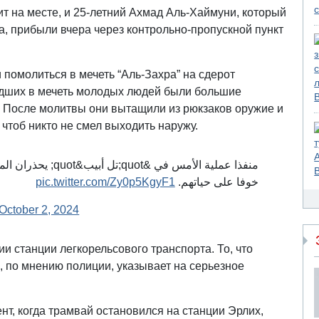
т на месте, и 25-летний Ахмад Аль-Хаймуни, который
, прибыли вчера через контрольно-пропускной пункт
помолиться в мечеть “Аль-Захра” на сдерот
едших в мечеть молодых людей были большие
а. После молитвы они вытащили из рюкзаков оружие и
 чтоб никто не смел выходить наружу.
يحذران المصلين في أ
pic.twitter.com/Zy0p5KgyF1
خوفا على حياتهم.
October 2, 2024
и станции легкорельсового транспорта. То, что
, по мнению полиции, указывает на серьезное
нт, когда трамвай остановился на станции Эрлих,