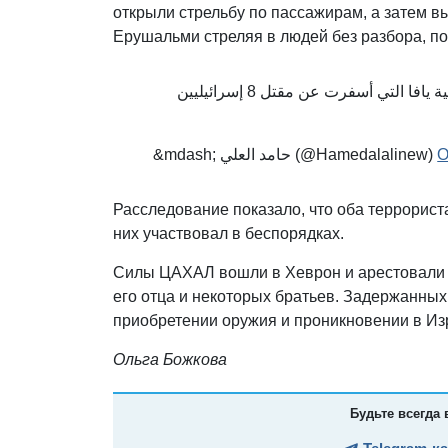
открыли стрельбу по пассажирам, а затем 
Ерушальми стреляя в людей без разбора, по
بعد مطاردته.. مشاهد توثّق إعدام الاحتلال أحد مُنفذي عملية يافا التي أسفرت عن مقتل 8 إسرائيليين
&mdash; حامد العلي (@Hamedalalinew)
O
Расследование показало, что оба террориста
них участвовал в беспорядках.
Силы ЦАХАЛ вошли в Хеврон и арестовали н
его отца и некоторых братьев. Задержанных
приобретении оружия и проникновении в Из
Ольга Божкова
Будьте всегда 