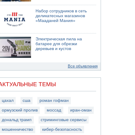
Набор сотрудников в сеть
деликатесных магазинов
«Мааданей Мания»
Электрическая пила на
батарее для обрезки
деревьев и кустов
Все объявления
АКТУАЛЬНЫЕ ТЕМЫ
цахал
сша
роман гофман
ормузский пролив
моссад
иран-оман
дональд трамп
стриминговые сервисы
мошенничество
кибер-безопасность