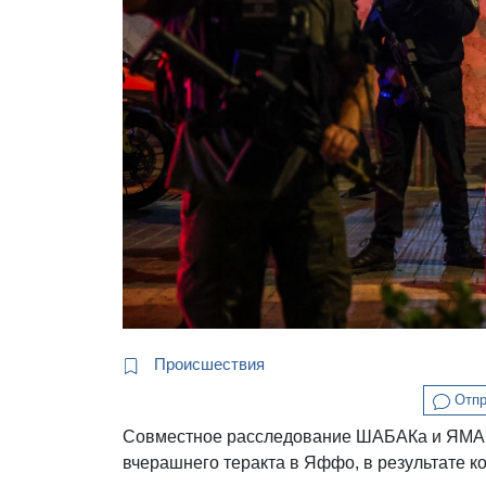
Происшествия
Отпр
Совместное расследование ШАБАКа и ЯМАР
вчерашнего теракта в Яффо, в результате ко