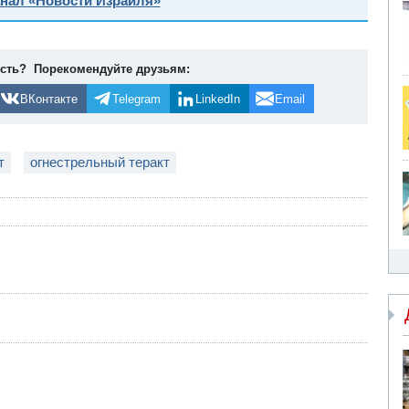
анал «Новости Израиля»
ость? Порекомендуйте друзьям:
ВКонтакте
Telegram
LinkedIn
Email
т
огнестрельный теракт