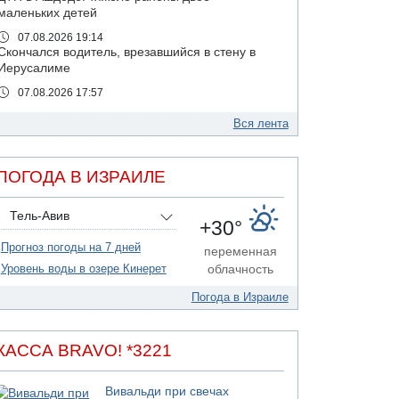
маленьких детей
07.08.2026 19:14
Скончался водитель, врезавшийся в стену в
Иерусалиме
07.08.2026 17:57
Подозреваемый в домогательствах в хостеле
- Гильбоа Дахан
Вся лента
07.08.2026 17:55
Обнародовано имя полицейского,
ПОГОДА В ИЗРАИЛЕ
подозреваемого в коррупционных
отношениях с Йоавом Элиаси
Тель-Авив
07.08.2026 17:51
+30°
БАГАЦ отказался заморозить лишение
Прогноз погоды на 7 дней
налоговых льгот для уклонистов-харедим
переменная
Уровень воды в озере Кинерет
облачность
07.08.2026 17:48
В Иерусалиме водитель врезался в забор и
Погода в Израиле
серьезно пострадал
07.08.2026 13:47
Ливанская армия сообщила о ранении
КАССА BRAVO! *3221
солдата
07.08.2026 13:39
Вивальди при свечах