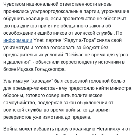
Чувством национальной ответственности вновь
прониклись ультраортодоксальные партии, угрожавшие
обрушить коалицию, если правительство не обеспечит
до праздников принятие обещанного закона об
освобождении ешиботников от воинской службы. По
информации
Ynet, партия “Яадут а-Тора” сняла свой
ультиматум и готова голосовать за бюджет без
предварительных условий. “Сейчас не время для угроз
и давления”, - объяснили корреспонденту источники в
блоке Ицхака Гольдкнопфа.
Ультиматум “харедим” был серьезной головной болью
для премьер-министра - ему предстояло найти министра
обороны, готового совершить политическое
самоубийство, поддержав закон об уклонении от
воинской службы во время войны, когда армия
резервистов уже измотана до предела.
Война может избавить правую коалицию Нетанияху и от