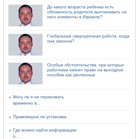
06.08.2026 11:41
До какого возраста ребенка есть
Трое подростков ограбили сексшоп в Холоне
обязанность родителя выплачивать на
06.08.2026 08:45
него алименты в Израиле?
Взрыв в Северном Тель-Авиве
06.08.2026 08:11
Украинская атака на российский НПЗ
Глобальная сверхурочная работа: когда
она законна?
05.08.2026 18:30
Израиль провел испытания системы противоракетной
обороны "Хец"
05.08.2026 18:28
Особые обстоятельства, при которых
МАДА призывает израильтян срочно сдавать кровь
работники имеют право на выходное
пособие как уволенные
Могу ли я не переезжать
временно в...
Правомерна ли установка...
Где можно найти информацию
о...