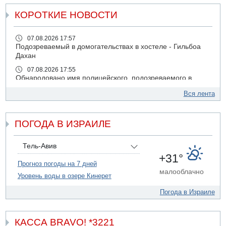
КОРОТКИЕ НОВОСТИ
07.08.2026 17:57
Подозреваемый в домогательствах в хостеле - Гильбоа
Дахан
07.08.2026 17:55
Обнародовано имя полицейского, подозреваемого в
коррупционных отношениях с Йоавом Элиаси
Вся лента
07.08.2026 17:51
БАГАЦ отказался заморозить лишение налоговых льгот
для уклонистов-харедим
ПОГОДА В ИЗРАИЛЕ
07.08.2026 17:48
В Иерусалиме водитель врезался в забор и серьезно
Тель-Авив
пострадал
+31°
Прогноз погоды на 7 дней
07.08.2026 13:47
малооблачно
Ливанская армия сообщила о ранении солдата
Уровень воды в озере Кинерет
07.08.2026 13:39
Погода в Израиле
Моджтаба Хаменеи в плохом состоянии
07.08.2026 11:55
Министр обороны ушел с заседания кабинета на
КАССА BRAVO! *3221
свадьбу