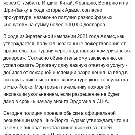
через Стамбул в Индию, Китай, Францию, Венгрию и на
Шри-Ланку, в ходе которых Адамс, согласно
прокуратуре, незаконно получил разнообразных
«бонусов» на сумму более 100,000 долларов.
В ходе избирательной кампании 2021 года Адамс, как
утверждается, получал незаконные пожертвования от
правительства Турции через подставных «американских
доноров». Согласно обвинительному заключению, он
успел оказать Эрдогану одну важную ответную услугу -
добился от пожарной инспекции разрешения на ввод в
эксплуатацию высотного здания турецкого консульства
в Нью-Йорке. Мэр грозил начальнику пожарной
инспекции увольнением, если разрешение не будет
дано в срок - к началу визита Эрдогана в США.
Сегодня полиция провела обыски в официальной
резиденции мэра Нью-Йорка. Адамс утверждает, что ни
в чем не виноват и «стал мишенью» из-за своей
принципиальности. «Я ожидал, что стану мишенью,