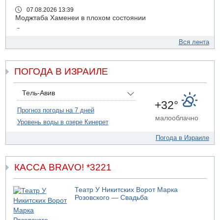
07.08.2026 13:39
Моджтаба Хаменеи в плохом состоянии
07.08.2026 11:55
Министр обороны ушел с заседания кабинета на
Вся лента
свадьбу
07.08.2026 11:05
ПОГОДА В ИЗРАИЛЕ
Саудовская Аравия опасается нападения хуситов и
иракских ополченцев
07.08.2026 08:29
Тель-Авив
В Бат-Яме утонул мужчина
+32°
Прогноз погоды на 7 дней
07.08.2026 08:29
малооблачно
Уровень воды в озере Кинерет
Стрельба в школе Таиланда
07.08.2026 06:47
Погода в Израиле
Недалеко от Бейт-Шемеша погиб велосипедист
07.08.2026 06:24
Саудовская Аравия сообщает о нападении хуситов
КАССА BRAVO! *3221
06.08.2026 13:43
И еще иранские агенты
Театр У Никитских Ворот Марка
Розовского — Свадьба
06.08.2026 13:13
Арестованы двое подозреваемых в стрельбе по
электрической компании