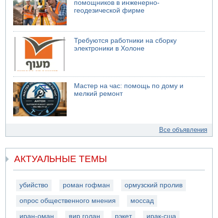
помощников в инженерно-
геодезической фирме
Требуются работники на сборку
электроники в Холоне
Мастер на час: помощь по дому и
мелкий ремонт
Все объявления
АКТУАЛЬНЫЕ ТЕМЫ
убийство
роман гофман
ормузский пролив
опрос общественного мнения
моссад
иран-оман
яир голан
рэкет
ирак-сша