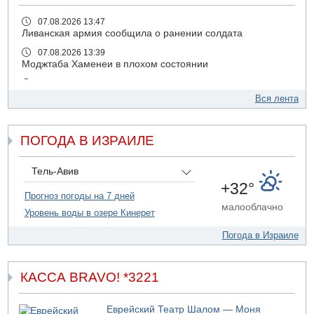
07.08.2026 13:47
Ливанская армия сообщила о ранении солдата
07.08.2026 13:39
Моджтаба Хаменеи в плохом состоянии
07.08.2026 11:55
Министр обороны ушел с заседания кабинета на
Вся лента
свадьбу
07.08.2026 11:05
ПОГОДА В ИЗРАИЛЕ
Саудовская Аравия опасается нападения хуситов и
иракских ополченцев
07.08.2026 08:29
Тель-Авив
В Бат-Яме утонул мужчина
+32°
Прогноз погоды на 7 дней
07.08.2026 08:29
малооблачно
Уровень воды в озере Кинерет
Стрельба в школе Таиланда
07.08.2026 06:47
Погода в Израиле
Недалеко от Бейт-Шемеша погиб велосипедист
07.08.2026 06:24
Саудовская Аравия сообщает о нападении хуситов
КАССА BRAVO! *3221
06.08.2026 13:43
И еще иранские агенты
Еврейский Театр Шалом — Моня