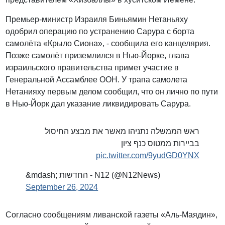
Премьер-министр Израиля Биньямин Нетаньяху
одобрил операцию по устранению Сарура с борта
самолёта «Крыло Сиона», - сообщила его канцелярия.
Позже самолёт приземлился в Нью-Йорке, глава
израильского правительства примет участие в
Генеральной Ассамблее ООН. У трапа самолета
Нетанияху первым делом сообщил, что он лично по пути
в Нью-Йорк дал указание ликвидировать Сарура.
ראש הממשלה נתניהו מאשר את מבצע החיסול
בביירות ממטוס כנף ציון
pic.twitter.com/9yudGD0YNX
&mdash; החדשות - N12 (@N12News)
September 26, 2024
Согласно сообщениям ливанской газеты «Аль-Маядин»,