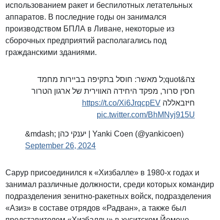
использованием ракет и беспилотных летательных
аппаратов. В последние годы он занимался
производством БПЛА в Ливане, некоторые из
сборочных предприятий располагались под
гражданскими зданиями.
צה&quot;ל מאשר: חוסל בתקיפה בביירות מחמד
חסין סרור, מפקד היחידה האווירית של ארגון הטרור
https://t.co/Xi6JrqcpEV
חיזבאללה
pic.twitter.com/BhMNyj915U
&mdash; יענקי כהן | Yanki Coen (@yankicoen)
September 26, 2024
Сарур присоединился к «Хизбалле» в 1980-х годах и
занимал различные должности, среди которых командир
подразделения зенитно-ракетных войск, подразделения
«Азиз» в составе отрядов «Радван», а также был
представителем «Хизбаллы» в хуситском Йемене.