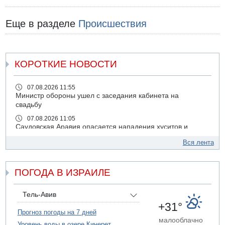
Еще в разделе
Происшествия
КОРОТКИЕ НОВОСТИ
07.08.2026 11:55
Министр обороны ушел с заседания кабинета на
свадьбу
07.08.2026 11:05
Саудовская Аравия опасается нападения хуситов и
иракских ополченцев
Вся лента
07.08.2026 08:29
В Бат-Яме утонул мужчина
ПОГОДА В ИЗРАИЛЕ
07.08.2026 08:29
Стрельба в школе Таиланда
07.08.2026 06:47
Тель-Авив
Недалеко от Бейт-Шемеша погиб велосипедист
+31°
Прогноз погоды на 7 дней
07.08.2026 06:24
малооблачно
Уровень воды в озере Кинерет
Саудовская Аравия сообщает о нападении хуситов