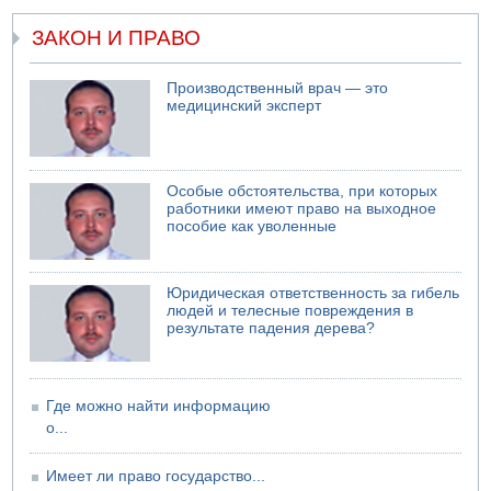
05.08.2026 17:00
Бывший посол Израиля в ООН Гилад Эрдан объявит в
ЗАКОН И ПРАВО
четверг о создании новой политической партии
05.08.2026 13:49
Производственный врач — это
На севере Израиля на берег выбросило тело
медицинский эксперт
05.08.2026 13:32
В России горят новые склады
Особые обстоятельства, при которых
работники имеют право на выходное
пособие как уволенные
Юридическая ответственность за гибель
людей и телесные повреждения в
результате падения дерева?
Где можно найти информацию
о...
Имеет ли право государство...