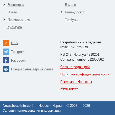
Экономика
В мире
Право
Калейдоскоп
Происшествия
Трибуна
Культура
Разработчик и владелец
RSS
InterLink Info Ltd
Telegram
PB 242, Netanya 4210201,
Company number 512805862
Facebook
Связь с редакцией
Специальная версия сайта
Политика конфиденциальности
Реклама в Новостях
פרסמו אצלנו
News.IsraelInfo.co.il — Новости Израиля © 2003 —
2026
Условия использования информации
.