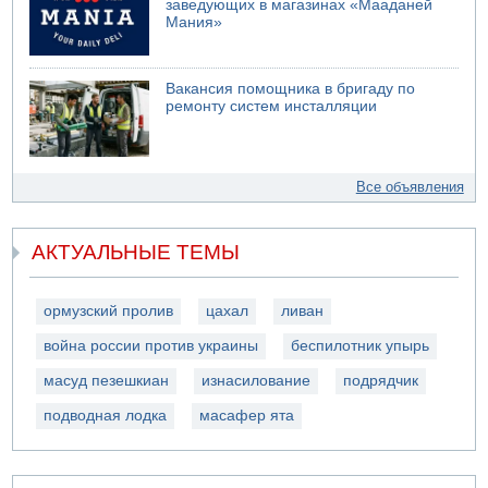
заведующих в магазинах «Мааданей
Мания»
Вакансия помощника в бригаду по
ремонту систем инсталляции
Все объявления
АКТУАЛЬНЫЕ ТЕМЫ
ормузский пролив
цахал
ливан
война россии против украины
беспилотник упырь
масуд пезешкиан
изнасилование
подрядчик
подводная лодка
масафер ята