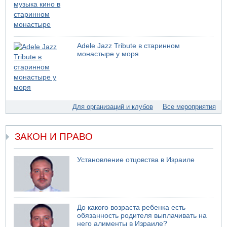
05.08.2026 06:41
Еще один меморандум для Ирана
04.08.2026 20:31
Минздрав и Министерство экологии сообщили о
Adele Jazz Tribute в старинном
необычно высоком уровне загрязнения воды в девяти
монастыре у моря
реках и ручьях на севере страны
04.08.2026 19:20
Шоссе 6 и участок шоссе 1 в восточном направлении в
районе Бейт-Шемеша вновь открыты для движения
04.08.2026 18:17
Для организаций и клубов
Все мероприятия
75-летний мужчина получил тяжелые ножевые ранения
в результате нападения на улице Левински в Тель-
Авиве
ЗАКОН И ПРАВО
04.08.2026 13:48
Американцы за пять месяцев израсходовали почти все
запасы ракет
Установление отцовства в Израиле
04.08.2026 13:12
Ракетная атака на судно вблизи Омана
04.08.2026 12:29
Малыш обварился супом в Бней-Браке
До какого возраста ребенка есть
обязанность родителя выплачивать на
него алименты в Израиле?