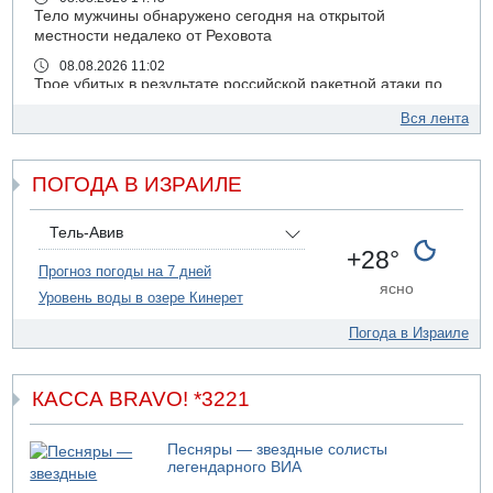
Тело мужчины обнаружено сегодня на открытой
местности недалеко от Реховота
08.08.2026 11:02
Трое убитых в результате российской ракетной атаки по
Киеву
Вся лента
07.08.2026 20:43
Поножовщина в Тайбе: 3 мужчин серьезно ранены
ПОГОДА В ИЗРАИЛЕ
07.08.2026 20:41
Ynet: "Хизбалла" запустила БПЛА со взрывчаткой по
силам ЦАХАЛ
Тель-Авив
07.08.2026 19:16
+28°
ДТП в Ашдоде: тяжело ранены двое маленьких детей
Прогноз погоды на 7 дней
ясно
Уровень воды в озере Кинерет
07.08.2026 19:14
Скончался водитель, врезавшийся в стену в
Погода в Израиле
Иерусалиме
07.08.2026 17:57
Подозреваемый в домогательствах в хостеле - Гильбоа
КАССА BRAVO! *3221
Дахан
07.08.2026 17:55
Песняры — звездные солисты
Обнародовано имя полицейского, подозреваемого в
легендарного ВИА
коррупционных отношениях с Йоавом Элиаси